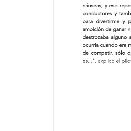
náuseas, y eso repr
conductores y tambi
para divertirme y 
ambición de ganar na
destrozaba alguno al
ocurría cuando era m
de competir, sólo q
es..."
, explicó el pi