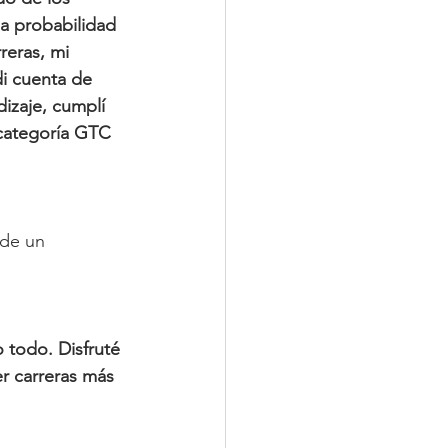
la probabilidad 
eras, mi 
di cuenta de 
izaje, cumplí 
categoría GTC 
 de un 
o todo. Disfruté 
 carreras más 