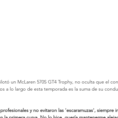
ilotó un McLaren 570S GT4 Trophy, no oculta que el con
s a lo largo de esta temporada es la suma de su conduc
 profesionales y no evitaron las 'escaramuzas', siempre 
n la primera curva. No lo hice, quería mantenerme aleja