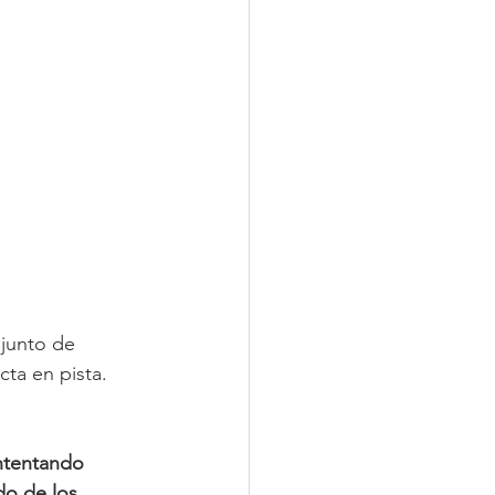
junto de 
ta en pista.
intentando 
do de los 