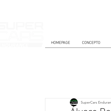
HOMEPAGE
CONCEPTO
CASA
NOTICIAS
ACERCA DE
COMPET
Todos posts
SuperCars Endura