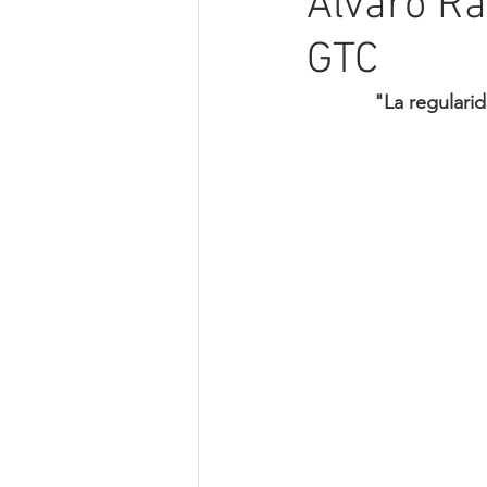
Álvaro R
GTC
"La regulari