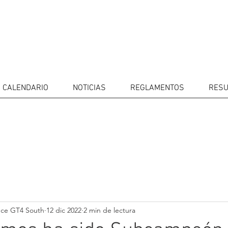
CALENDARIO
NOTICIAS
REGLAMENTOS
RESU
IDORES
CALENDARIO
RESULTADOS
GALERÍA
Televisor
CONTACTOS
MERCADO 
GT4
CONDUCTO
nce GT4 South
12 dic 2022
2 min de lectura