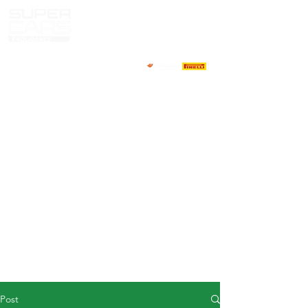
HOME
NEWS
ABOUT
COMPETITORS
CALENDAR
RESULTS
GALLERY
GT4 TV
CONTACTS
DRIVERS MARKET
Post