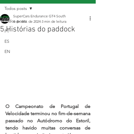
Todos posts
SuperCars Endurance GT4 South
Todos posts
6 de dez. de 2024
3 min de leitura
5 Histórias do paddock
PT
ES
EN
O Campeonato de Portugal de 
Velocidade terminou no fim-de-semana 
passado no Autódromo do Estoril, 
tendo havido muitas conversas de 