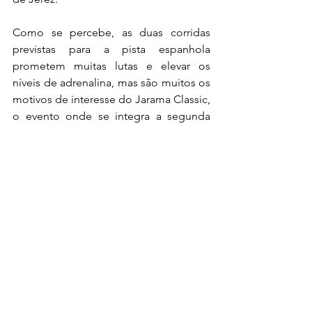
Como se percebe, as duas corridas 
previstas para a pista espanhola 
prometem muitas lutas e elevar os 
níveis de adrenalina, mas são muitos os 
motivos de interesse do Jarama Classic, 
o evento onde se integra a segunda 
ronda do Supercars Jarama RACE.
Os adeptos terão a possibilidade 
celebrar a herança automobilística e a 
cultura de cada época. Num ambiente 
agradável para toda a família desfrutar, 
os fãs e entusiastas terão acesso ao 
paddock e, assim, a ocasião de admirar 
de perto carros de competição de 
outros tempos, podendo comparar o 
passado com presente e perceber 