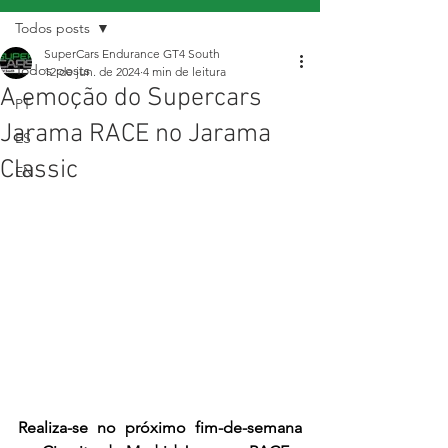
Todos posts
SuperCars Endurance GT4 South
Todos posts
12 de jun. de 2024
4 min de leitura
A emoção do Supercars
PT
Jarama RACE no Jarama
ES
Classic
EN
Realiza-se no próximo fim-de-semana 