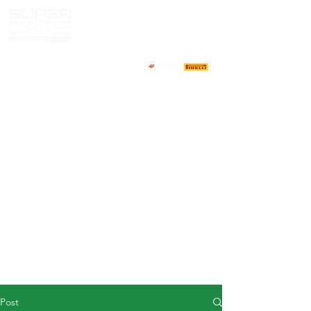
HOME
NEWS
ABOUT
COMPETITORS
CALENDAR
RESULTS
GALLERY
GT4 TV
CONTACTS
DRIVERS MARKET
Post