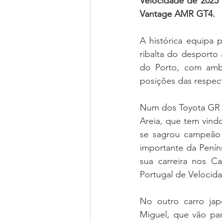
Velocidade de 2025 
Vantage AMR GT4.
A histórica equipa 
ribalta do desporto
do Porto, com ambi
posições das respect
Num dos Toyota GR S
Areia, que tem vind
se sagrou campeão 
importante da Penín
sua carreira nos C
Portugal de Velocid
No outro carro jap
Miguel, que vão par