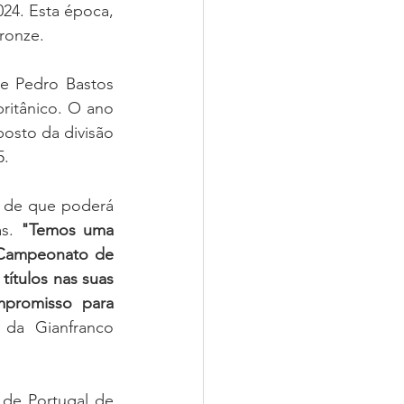
4. Esta época, 
ronze.
e Pedro Bastos 
itânico. O ano 
sto da divisão 
5.
 de que poderá 
s. 
"Temos uma 
 Campeonato de 
ítulos nas suas 
promisso para 
da Gianfranco 
de Portugal de 