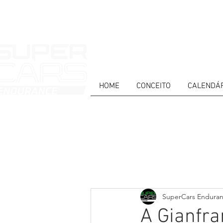
HOME
CONCEITO
CALENDÁ
HOME
NEWS
ABOUT
COMPET
Todos posts
PT
ES
EN
SuperCars Endura
A Gianfra