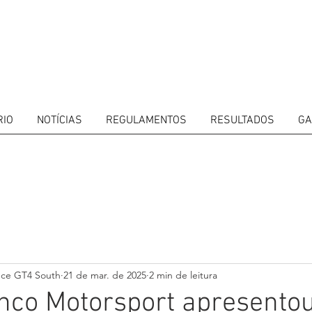
RIO
NOTÍCIAS
REGULAMENTOS
RESULTADOS
GA
ITORS
CALENDAR
RESULTS
GALLERY
GT4 TV
CONTACTS
DRIVERS M
nce GT4 South
21 de mar. de 2025
2 min de leitura
nco Motorsport apresentou