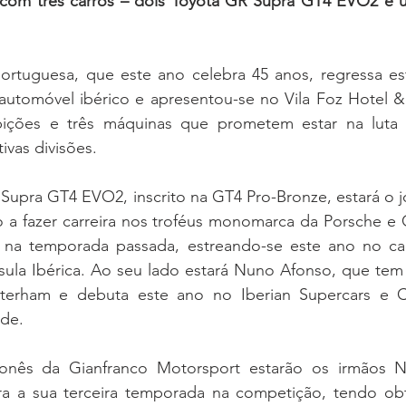
com três carros – dois Toyota GR Supra GT4 EVO2 e u
portuguesa, que este ano celebra 45 anos, regressa es
 automóvel ibérico e apresentou-se no Vila Foz Hotel &
ções e três máquinas que prometem estar na luta p
ivas divisões.
upra GT4 EVO2, inscrito na GT4 Pro-Bronze, estará o j
o a fazer carreira nos troféus monomarca da Porsche e 
na temporada passada, estreando-se este ano no ca
sula Ibérica. Ao seu lado estará Nuno Afonso, que tem 
aterham e debuta este ano no Iberian Supercars e 
ade.
onês da Gianfranco Motorsport estarão os irmãos Na
a a sua terceira temporada na competição, tendo obti