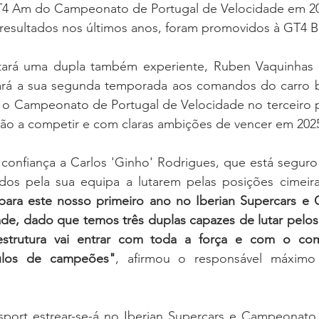
GT4 Am do Campeonato de Portugal de Velocidade em 202
resultados nos últimos anos, foram promovidos à GT4 B
tará uma dupla também experiente, Ruben Vaquinhas 
ará a sua segunda temporada aos comandos do carro br
o Campeonato de Portugal de Velocidade no terceiro po
ão a competir e com claras ambições de vencer em 202
 confiança a Carlos 'Ginho' Rodrigues, que está seguro
dos pela sua equipa a lutarem pelas posições cimeira
para este nosso primeiro ano no Iberian Supercars e
de, dado que temos três duplas capazes de lutar pelos t
estrutura vai entrar com toda a força e com o com
tulos de campeões"
, afirmou o responsável máximo 
port estrear-se-á no Iberian Supercars e Campeonato 