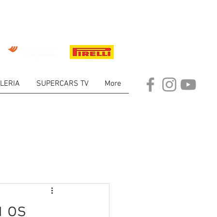
LERIA
SUPERCARS TV
More
ARKET
 os