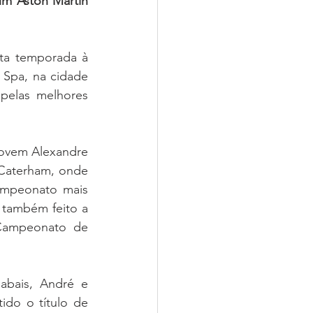
m Aston Martin 
ta temporada à 
 Spa, na cidade 
elas melhores 
ovem Alexandre 
Caterham, onde 
mpeonato mais 
também feito a 
Campeonato de 
bais, André e 
do o título de 