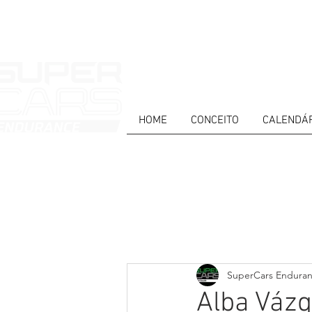
HOME
CONCEITO
CALENDÁ
HOME
NEWS
ABOUT
COMPET
Todos posts
PT
ES
EN
SuperCars Endura
Alba Vázq