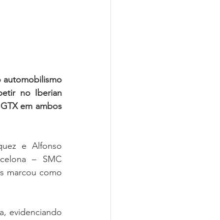
 automobilismo 
tir no Iberian 
o GTX em ambos 
uez e Alfonso 
celona – SMC 
os marcou como 
, evidenciando 