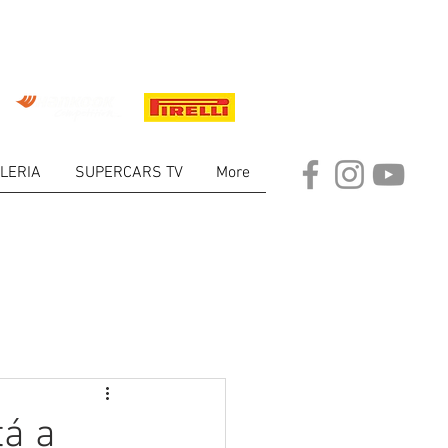
LERIA
SUPERCARS TV
More
ARKET
tá a