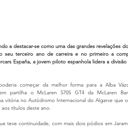
ndo a destacar-se como uma das grandes revelações do
 seu terceiro ano de carreira e no primeiro a compe
rcars España, a jovem piloto espanhola lidera a divisã
oderia começar da melhor forma para a Alba Vázq
em partilha o McLaren 570S GT4 da McLaren Bar
 vitória no Autódromo Internacional do Algarve que 
aos títulos deste ano.
ue teve continuidade, com mais dois pódios em Jarama