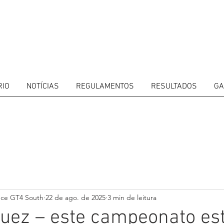
RIO
NOTÍCIAS
REGULAMENTOS
RESULTADOS
GA
ITORS
CALENDAR
RESULTS
GALLERY
GT4 TV
CONTACTS
DRIVERS M
nce GT4 South
22 de ago. de 2025
3 min de leitura
uez – este campeonato es