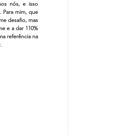
s nós, e isso 
. Para mim, que 
e desafio, mas 
e e a dar 110% 
a referência na 
.