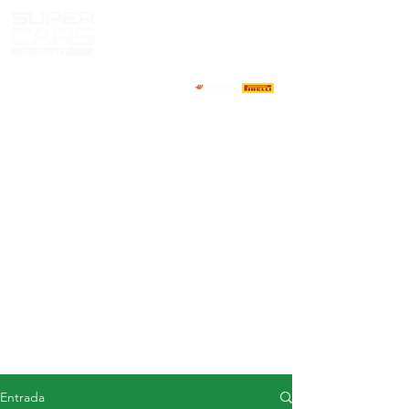
CASA
NOTICIAS
ACERCA DE
COMPETIDORES
CALENDARIO
RESULTADOS
GALERÍA
Televisor GT4
CONTACTOS
MERCADO DE CONDUCTORES
Entrada