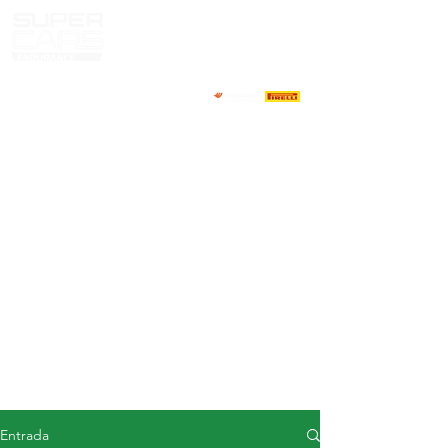
CASA
NOTICIAS
ACERCA DE
COMPETIDORES
CALENDARIO
RESULTADOS
GALERÍA
Televisor GT4
CONTACTOS
MERCADO DE CONDUCTORES
Entrada