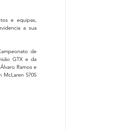
os e equipas, 
idencia a sua 
Campeonato de 
isão GTX e da 
Álvaro Ramos e 
m McLaren 570S 