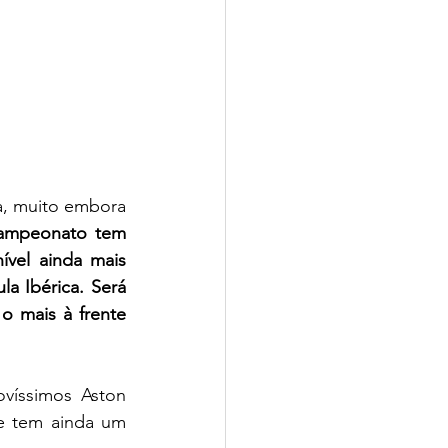
, muito embora 
ampeonato tem 
vel ainda mais 
a Ibérica. Será 
 mais à frente 
íssimos Aston 
e tem ainda um 