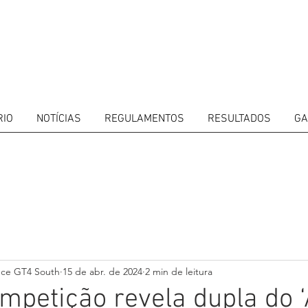
RIO
NOTÍCIAS
REGULAMENTOS
RESULTADOS
GA
ITORS
CALENDAR
RESULTS
GALLERY
GT4 TV
CONTACTS
DRIVERS M
nce GT4 South
15 de abr. de 2024
2 min de leitura
mpetição revela dupla do 