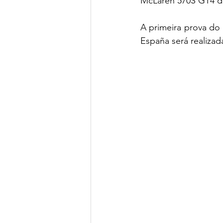
McLaren 570S GT4 di
A primeira prova do
España será realizad