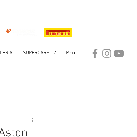
LERIA
SUPERCARS TV
More
ARKET
‘Aston