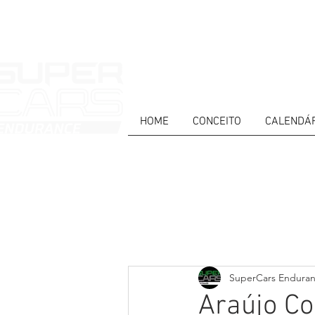
HOME
CONCEITO
CALENDÁ
HOME
NEWS
ABOUT
COMPET
Todos posts
PT
ES
EN
SuperCars Endura
Araújo Co