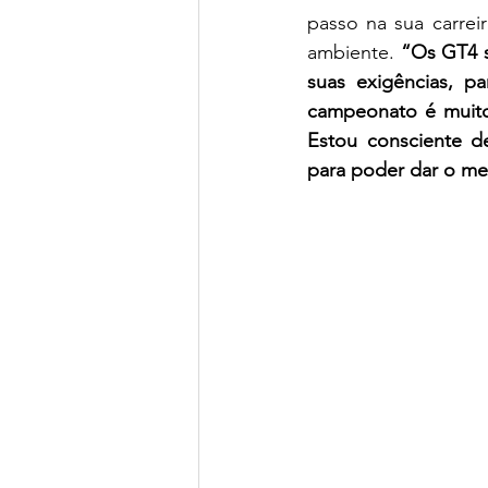
passo na sua carre
ambiente. 
“Os GT4 s
suas exigências, p
campeonato é muito 
Estou consciente de
para poder dar o m