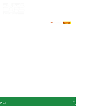
HOME
NEWS
ABOUT
COMPETITORS
CALENDAR
RESULTS
GALLERY
GT4 TV
CONTACTS
DRIVERS MARKET
Post