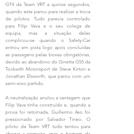
GT4 da Team VRT a quinze segundos, 
quando este parou para realizar a troca 
de pilotos. Tudo parecia controlado 
para Filip Vava e o seu colega de 
equipa, mas a situação deles 
complicou-se quando o Safety-Car 
entrou em pista logo após concluídas 
as passagens pelas boxes obrigatórias, 
devido ao abandono do Ginetta G55 da 
Tockwith Motorsport de Steve Kirton e 
Jonathan Elsworth, que parou com um 
semi-eixo partido. 
A neutralização anulou a vantagem que 
Filip Vava tinha construído e, quando a 
prova foi retomada, Guillermo Aso foi 
pressionado por Salvador Tineo. O 
piloto da Team VRT tudo tentou para 
chegar a primeiro, mas o homem da 