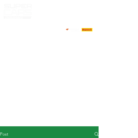
HOME
NEWS
ABOUT
COMPETITORS
CALENDAR
RESULTS
GALLERY
GT4 TV
CONTACTS
DRIVERS MARKET
Post