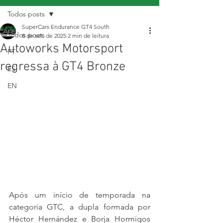
Todos posts
SuperCars Endurance GT4 South
Todos posts
8 de set. de 2025
2 min de leitura
Autoworks Motorsport
PT
regressa à GT4 Bronze
ES
EN
Após um início de temporada na 
categoria GTC, a dupla formada por 
Héctor Hernández e Borja Hormigos 