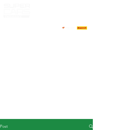
HOME
NEWS
ABOUT
COMPETITORS
CALENDAR
RESULTS
GALLERY
GT4 TV
CONTACTS
DRIVERS MARKET
Post