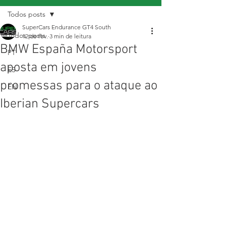
Todos posts
SuperCars Endurance GT4 South
Todos posts
12 de fev.
3 min de leitura
BMW España Motorsport
PT
aposta em jovens
ES
promessas para o ataque ao
EN
Iberian Supercars