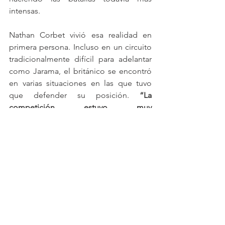
intensas.
Nathan Corbet vivió esa realidad en 
primera persona. Incluso en un circuito 
tradicionalmente difícil para adelantar 
como Jarama, el británico se encontró 
en varias situaciones en las que tuvo 
que defender su posición. 
“La 
competición estuvo muy 
igualada”,
 recordó, añadiendo que 
hubo momentos en los que necesitó 
“proteger mi posición frente a los otros 
BMW M2 Racing en pista”.