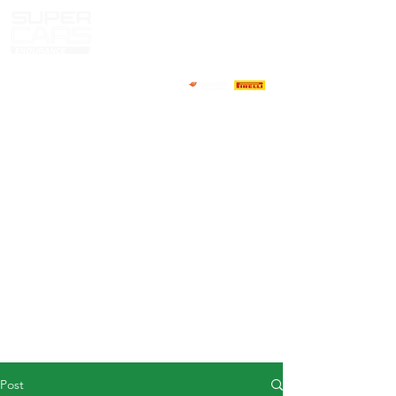
HOME
NEWS
ABOUT
COMPETITORS
CALENDAR
RESULTS
GALLERY
GT4 TV
CONTACTS
DRIVERS MARKET
Post