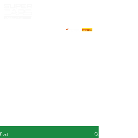
HOME
NEWS
ABOUT
COMPETITORS
CALENDAR
RESULTS
GALLERY
GT4 TV
CONTACTS
DRIVERS MARKET
Post