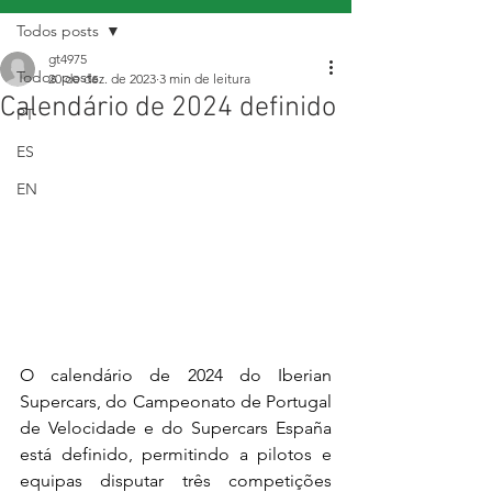
Todos posts
gt4975
Todos posts
20 de dez. de 2023
3 min de leitura
Calendário de 2024 definido
PT
ES
EN
O calendário de 2024 do Iberian 
Supercars, do Campeonato de Portugal 
de Velocidade e do Supercars España 
está definido, permitindo a pilotos e 
equipas disputar três competições 