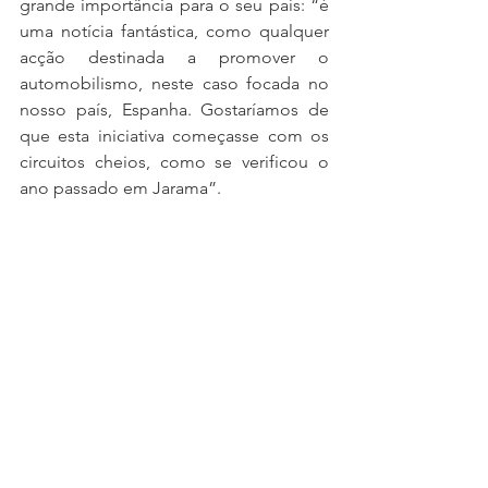
grande importância para o seu país: “é 
uma notícia fantástica, como qualquer 
acção destinada a promover o 
automobilismo, neste caso focada no 
nosso país, Espanha. Gostaríamos de 
que esta iniciativa começasse com os 
circuitos cheios, como se verificou o 
ano passado em Jarama”.
Héctor Hernández aponta o 
nascimento do Supercars España como 
um reflexo do trabalho que a Race 
Ready tem vindo a desenvolver na 
organização e promoção dos seus 
campeonatos: “gostaríamos, desde já, 
de agradecer e felicitar toda a equipa 
da Race Ready pelo seu trabalho na 
organização da temporada passada, 
assim como pelas suas iniciativas como 