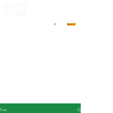
HOME
NEWS
ABOUT
COMPETITORS
CALENDAR
RESULTS
GALLERY
GT4 TV
CONTACTS
DRIVERS MARKET
Post