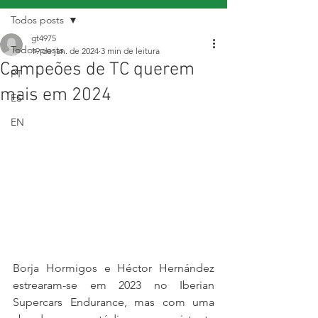
Todos posts
gt4975
Todos posts
19 de jan. de 2024
3 min de leitura
Campeões de TC querem
PT
mais em 2024
ES
EN
Borja Hormigos e Héctor Hernández 
estrearam-se em 2023 no Iberian 
Supercars Endurance, mas com uma 