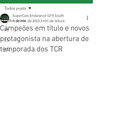
Todos posts
SuperCars Endurance GT4 South
Todos posts
1 de mai. de 2023
3 min de leitura
Campeões em título e novos
PT
protagonista na abertura de
ES
temporada dos TCR
EN