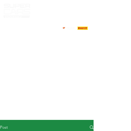
HOME
NEWS
ABOUT
COMPETITORS
CALENDAR
RESULTS
GALLERY
GT4 TV
CONTACTS
DRIVERS MARKET
Post