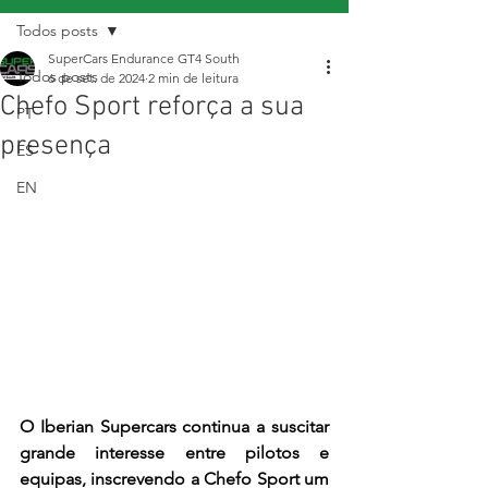
Todos posts
SuperCars Endurance GT4 South
Todos posts
6 de set. de 2024
2 min de leitura
Chefo Sport reforça a sua
PT
presença
ES
EN
O Iberian Supercars continua a suscitar 
grande interesse entre pilotos e 
equipas, inscrevendo a Chefo Sport um 