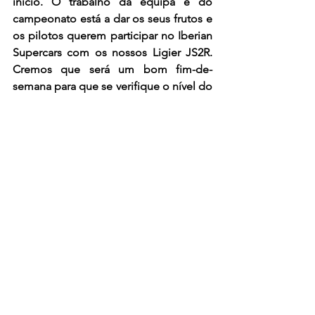
início. O trabalho da equipa e do 
campeonato está a dar os seus frutos e 
os pilotos querem participar no Iberian 
Supercars com os nossos Ligier JS2R. 
Cremos que será um bom fim-de-
semana para que se verifique o nível do 
carro. Os nossos pilotos irão dar o 
máximo”
, concluiu Nico Abella.
Ã terceira ronda do Iberian Supercars e 
do Supercars Jarama RACE disputa-se 
no Circuito Ricardo Tormo, em Valência, 
nos dias 28 e 29 de Setembro, 
marcando o final da pausa estival.