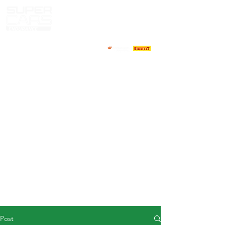
HOME
NEWS
ABOUT
COMPETITORS
CALENDAR
RESULTS
GALLERY
GT4 TV
CONTACTS
DRIVERS MARKET
Post