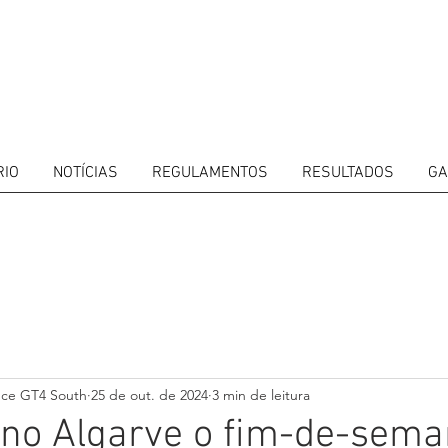
RIO
NOTÍCIAS
REGULAMENTOS
RESULTADOS
GA
ITORS
CALENDAR
RESULTS
GALLERY
GT4 TV
CONTACTS
DRIVERS M
nce GT4 South
25 de out. de 2024
3 min de leitura
no Algarve o fim-de-sema