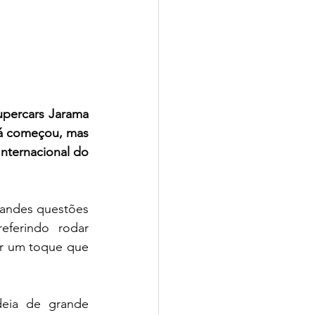
percars Jarama 
á começou, mas 
nternacional do 
andes questões 
ferindo rodar 
r um toque que 
eia de grande 