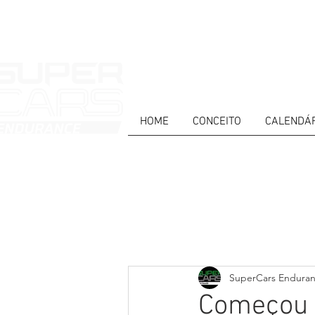
HOME
CONCEITO
CALENDÁ
HOME
NEWS
ABOUT
COMPET
Todos posts
PT
ES
EN
SuperCars Endura
Começou 