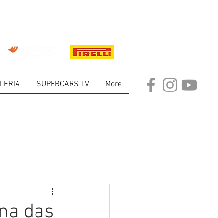
LERIA
SUPERCARS TV
More
ARKET
na das