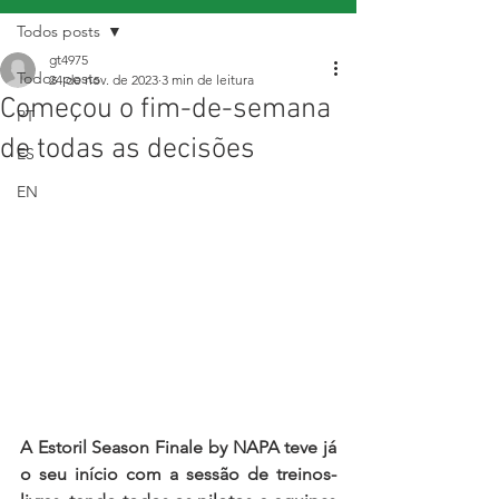
Todos posts
gt4975
Todos posts
24 de nov. de 2023
3 min de leitura
Começou o fim-de-semana
PT
de todas as decisões
ES
EN
A Estoril Season Finale by NAPA teve já 
o seu início com a sessão de treinos-