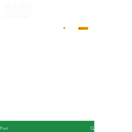
HOME
NEWS
ABOUT
COMPETITORS
CALENDAR
RESULTS
GALLERY
GT4 TV
CONTACTS
DRIVERS MARKET
Post