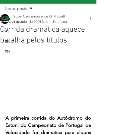
Todos posts
SuperCars Endurance GT4 South
Todos posts
1 de dez. de 2024
3 min de leitura
Corrida dramática aquece
PT
batalha pelos títulos
ES
EN
A primeira corrida do Autódromo do 
Estoril do Campeonato de Portugal de 
Velocidade foi dramática para alguns 