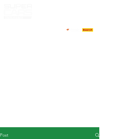
HOME
NEWS
ABOUT
COMPETITORS
CALENDAR
RESULTS
GALLERY
GT4 TV
CONTACTS
DRIVERS MARKET
Post