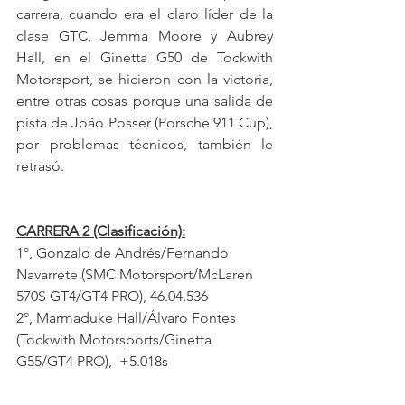
carrera, cuando era el claro líder de la 
clase GTC, Jemma Moore y Aubrey 
Hall, en el Ginetta G50 de Tockwith 
Motorsport, se hicieron con la victoria, 
entre otras cosas porque una salida de 
pista de João Posser (Porsche 911 Cup), 
por problemas técnicos, también le 
retrasó.
CARRERA 2 (Clasificación):
1º, Gonzalo de Andrés/Fernando 
Navarrete (SMC Motorsport/McLaren 
570S GT4/GT4 PRO), 46.04.536
2º, Marmaduke Hall/Álvaro Fontes 
(Tockwith Motorsports/Ginetta 
G55/GT4 PRO),  +5.018s
3º, Elias Niskanen/Manuel Gião (Lema 
Racing/Mercedes GT4/GT4 PRO), 