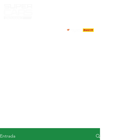
CASA
NOTICIAS
ACERCA DE
COMPETIDORES
CALENDARIO
RESULTADOS
GALERÍA
Televisor GT4
CONTACTOS
MERCADO DE CONDUCTORES
Entrada