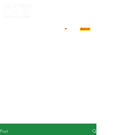
HOME
NEWS
ABOUT
COMPETITORS
CALENDAR
RESULTS
GALLERY
GT4 TV
CONTACTS
DRIVERS MARKET
Post