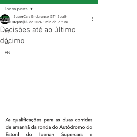
Todos posts
SuperCars Endurance GT4 South
Todos posts
13 de jul. de 2024
3 min de leitura
Decisões até ao último
PT
décimo
ES
EN
As qualificações para as duas corridas 
de amanhã da ronda do Autódromo do 
Estoril do Iberian Supercars e 