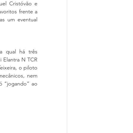
l Cristóvão e 
ritos frente a 
s um eventual 
a qual há três 
i Elantra N TCR 
xeira, o piloto 
ecânicos, nem 
ó “jogando” ao 