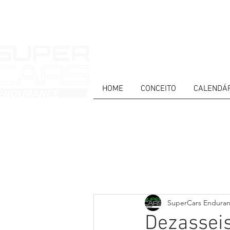
HOME
CONCEITO
CALENDÁ
HOME
NEWS
ABOUT
COMPET
Todos posts
PT
ES
EN
SuperCars Endura
Dezasseis