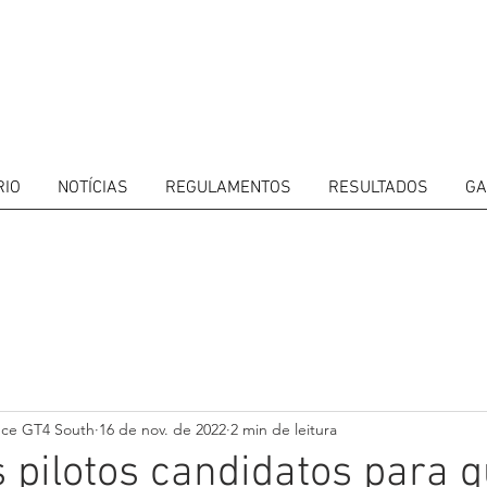
RIO
NOTÍCIAS
REGULAMENTOS
RESULTADOS
GA
ITORS
CALENDAR
RESULTS
GALLERY
GT4 TV
CONTACTS
DRIVERS M
nce GT4 South
16 de nov. de 2022
2 min de leitura
 pilotos candidatos para q