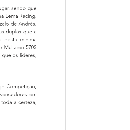
ugar, sendo que 
a Lema Racing, 
alo de Andrés, 
s duplas que a 
la desta mesma 
o McLaren 570S 
que os líderes, 
jo Competição, 
 vencedores em 
oda a certeza, 