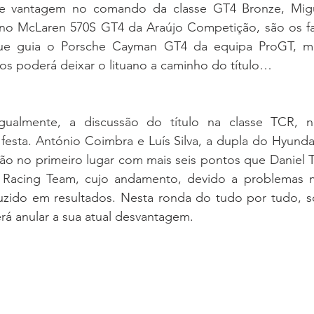
e vantagem no comando da classe GT4 Bronze, Migue
 no McLaren 570S GT4 da Araújo Competição, são os favo
que guia o Porsche Cayman GT4 da equipa ProGT, ma
os poderá deixar o lituano a caminho do título…
 igualmente, a discussão do título na classe TCR, n
 festa. António Coimbra e Luís Silva, a dupla do Hyunda
ão no primeiro lugar com mais seis pontos que Daniel Tei
Racing Team, cujo andamento, devido a problemas m
zido em resultados. Nesta ronda do tudo por tudo, s
rá anular a sua atual desvantagem.