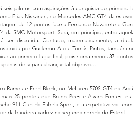
 seis pilotos com aspirações à conquista do primeiro l
como Elias Niskanen, no Mercedes-AMG GT4 da esloven
tagem de 12 pontos face a Fernando Navarrete e Gonz
 da SMC Motorsport. Será, em princípio, entre aquela
irá ser discutida. Contudo, matematicamente, a dup
nstituída por Guillermo Aso e Tomás Pintos, também n
rar ao primeiro lugar final, pois soma menos 37 pontos 
apenas de si para alcançar tal objetivo…
aro Ramos e Fred Block, no McLaren 570S GT4 da Araú
 mais 25 pontos que Bruno Pires e Alvaro Fontes, os
che 911 Cup da Fabela Sport, e a expetativa vai, com t
xar da bandeira xadrez na segunda corrida do Estoril.