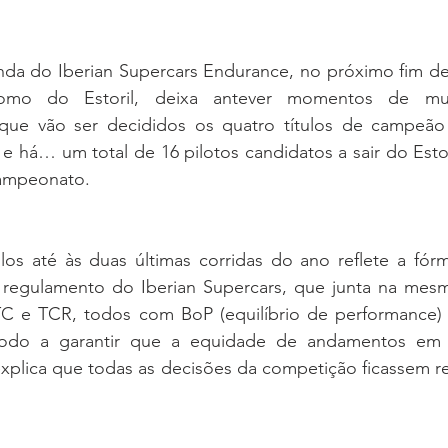
onda do Iberian Supercars Endurance, no próximo fim de
omo do Estoril, deixa antever momentos de mu
 que vão ser decididos os quatro títulos de campeão
 há… um total de 16 pilotos candidatos a sair do Estor
ampeonato.
ulos até às duas últimas corridas do ano reflete a fór
regulamento do Iberian Supercars, que junta na mesma
C e TCR, todos com BoP (equilíbrio de performance) de
modo a garantir que a equidade de andamentos em p
explica que todas as decisões da competição ficassem re