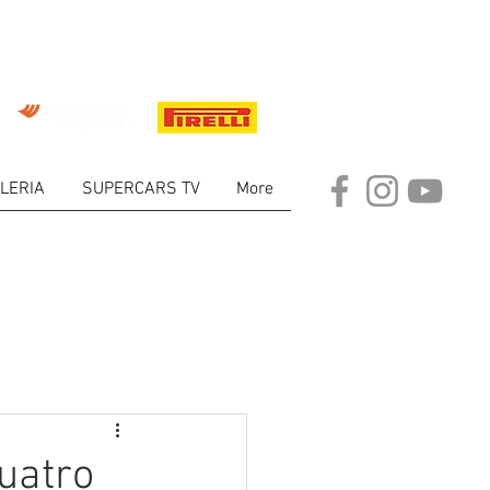
LERIA
SUPERCARS TV
More
ARKET
uatro