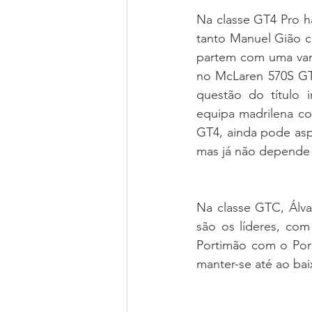
Na classe GT4 Pro há
tanto Manuel Gião 
partem com uma van
no McLaren 570S GT4
questão do título 
equipa madrilena co
GT4, ainda pode aspi
mas já não depende 
Na classe GTC, Álv
são os líderes, com
Portimão com o Pors
manter-se até ao bai