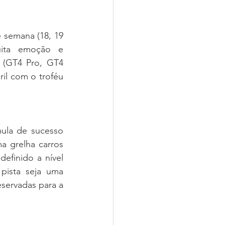
 semana (18, 19 
ita emoção e 
 (GT4 Pro, GT4 
il com o troféu 
mula de sucesso 
 grelha carros 
finido a nível 
ista seja uma 
servadas para a 