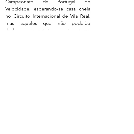
Campeonato de Portugal de 
Velocidade, esperando-se casa cheia 
no Circuito Internacional de Vila Real, 
mas aqueles que não poderão 
deslocar-se à pista transmontana terão 
a oportunidade de assistir às duas 
provas de cinquenta minutos na DAZN 
Portugal e DAZN España, no canais de 
YouTube da 
Race Ready
, em Espanhol, 
da 
Motorsport Television Deutschland
, 
em Alemão, e da 
Parc Férme TV
, em 
Italiano.