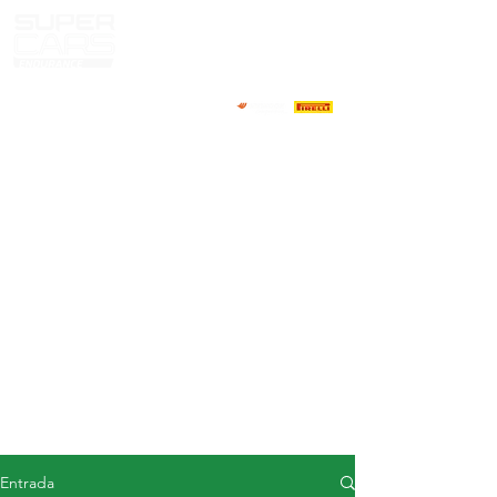
CASA
NOTICIAS
ACERCA DE
COMPETIDORES
CALENDARIO
RESULTADOS
GALERÍA
Televisor GT4
CONTACTOS
MERCADO DE CONDUCTORES
Entrada