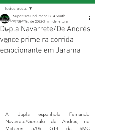
Todos posts
SuperCars Endurance GT4 South
Todos posts
17 de mai. de 2022
3 min de leitura
Dupla Navarrete/De Andrés
PT
vence primeira corrida
ES
emocionante em Jarama
EN
A dupla espanhola Fernando 
Navarrete/Gonzalo de Andrés, no 
McLaren 570S GT4 da SMC 