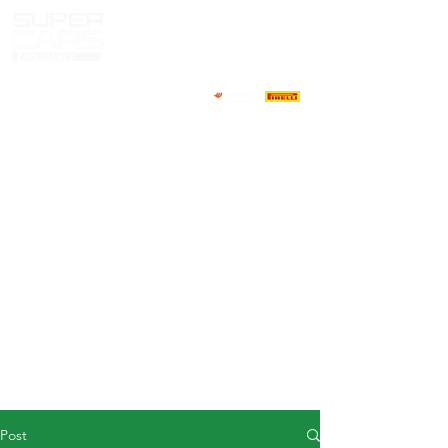
HOME
NEWS
ABOUT
COMPETITORS
CALENDAR
RESULTS
GALLERY
GT4 TV
CONTACTS
DRIVERS MARKET
Post