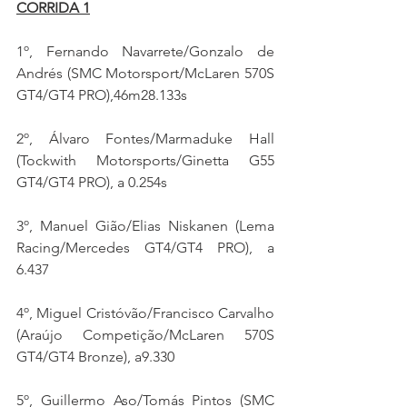
CORRIDA 1
1º, Fernando Navarrete/Gonzalo de 
Andrés (SMC Motorsport/McLaren 570S 
GT4/GT4 PRO),46m28.133s
2º, Álvaro Fontes/Marmaduke Hall 
(Tockwith Motorsports/Ginetta G55 
GT4/GT4 PRO), a 0.254s
3º, Manuel Gião/Elias Niskanen (Lema 
Racing/Mercedes GT4/GT4 PRO), a 
6.437
4º, Miguel Cristóvão/Francisco Carvalho 
(Araújo Competição/McLaren 570S 
GT4/GT4 Bronze), a9.330
5º, Guillermo Aso/Tomás Pintos (SMC 