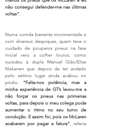
menos os pneus que os McLaren e eu 
não consegui defender-me nas últimas 
voltas”
.
Numa corrida bastante movimentada e 
com diversos despiques, quem teve o 
cuidado de pouparos pneus na fase 
inicial veio a colher louros, como 
sucedeu à dupla Manuel Gião/Elias 
Niskanen que depois de ter andado 
pelo sétimo lugar ainda acabou no 
pódio. 
“Falta-nos potência, mas a 
minha experiência de GT’s levou-me a 
não forçar os pneus nas primeiras 
voltas, para depois o meu colega pode 
aumentar o ritmo no seu turno de 
condução. E assim foi, pois os McLaren 
acabaram por pagar a fatura”
, referia 