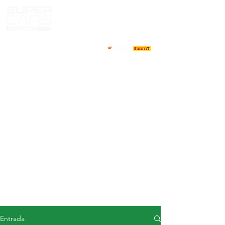
CASA
NOTICIAS
ACERCA DE
COMPETIDORES
CALENDARIO
RESULTADOS
GALERÍA
Televisor GT4
CONTACTOS
MERCADO DE CONDUCTORES
Entrada