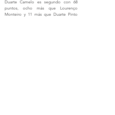
Duarte Camelo es segundo con 68 
puntos, ocho más que Lourenço 
Monteiro y 11 más que Duarte Pinto 
Coelho. Este trío está ligeramente por 
delante, pero Mariana Machado, 
Gabriel Caçoilo y Henrique Cruz aún 
esperan alcanzar a sus colegas en el 
programa de la federación, con este 
último a 34 puntos de Duarte Camelo.
GTC - Lucha hasta el final