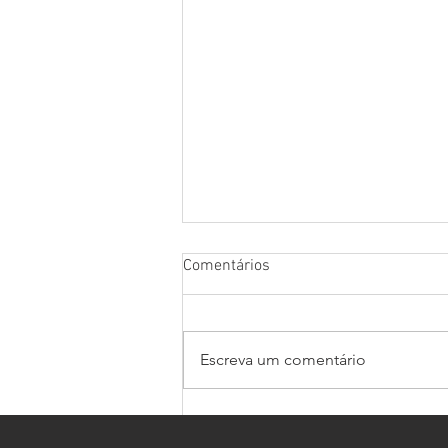
Comentários
Escreva um comentário
SuperCars Endurance en
Estoril con un puñado de