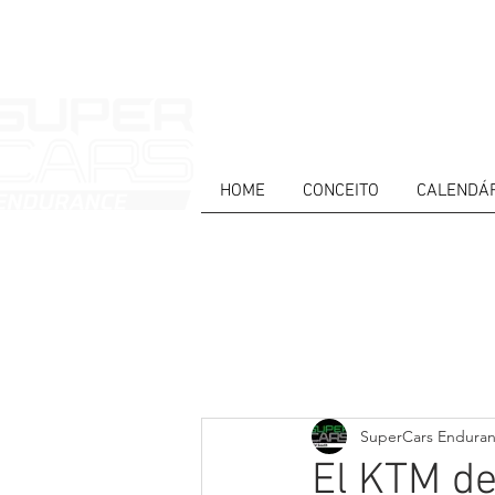
HOME
CONCEITO
CALENDÁ
HOME
NEWS
ABOUT
COMPET
Todos posts
PT
ES
EN
SuperCars Endura
El KTM de