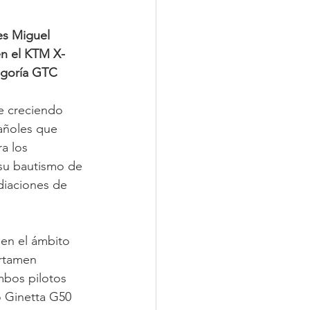
es Miguel 
en el KTM X-
egoría GTC 
ue creciendo 
añoles que 
a los 
su bautismo de 
diaciones de 
en el ámbito 
ertamen 
bos pilotos 
o Ginetta G50 