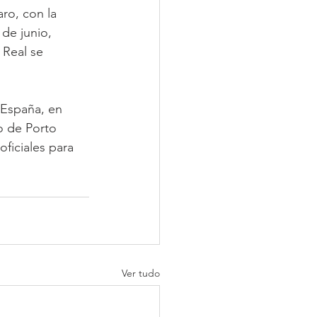
o, con la 
de junio, 
 Real se 
 España, en 
o de Porto 
ficiales para 
Ver tudo