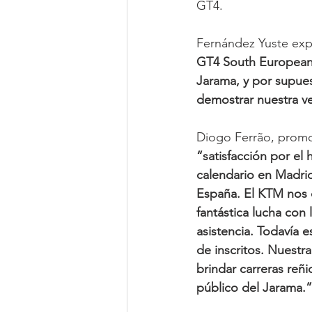
GT4. 
Fernández Yuste expl
GT4 South European S
Jarama, y por supue
demostrar nuestra v
Diogo Ferrão, promo
“satisfacción por el
calendario en Madri
España. El KTM nos 
fantástica lucha co
asistencia. Todavía 
de inscritos. Nuestr
brindar carreras re
público del Jarama.”