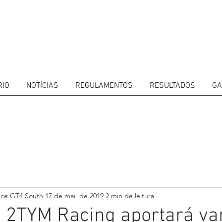
RIO
NOTÍCIAS
REGULAMENTOS
RESULTADOS
GA
ITORS
CALENDAR
RESULTS
GALLERY
GT4 TV
CONTACTS
DRIVERS M
nce GT4 South
17 de mai. de 2019
2 min de leitura
 2TYM Racing aportará va