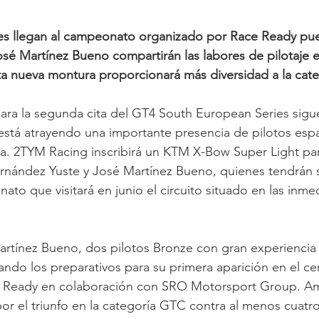
es llegan al campeonato organizado por Race Ready pu
sé Martínez Bueno compartirán las labores de pilotaje 
ta nueva montura proporcionará más diversidad a la cat
s para la segunda cita del GT4 South European Series sig
está atrayendo una importante presencia de pilotos esp
asa. 2TYM Racing inscribirá un KTM X-Bow Super Light par
rnández Yuste y José Martínez Bueno, quienes tendrán 
to que visitará en junio el circuito situado en las inme
rtínez Bueno, dos pilotos Bronze con gran experiencia 
mando los preparativos para su primera aparición en el c
 Ready en colaboración con SRO Motorsport Group. Am
or el triunfo en la categoría GTC contra al menos cuatr