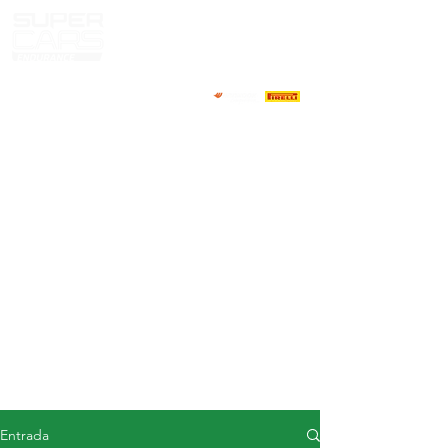
CASA
NOTICIAS
ACERCA DE
COMPETIDORES
CALENDARIO
RESULTADOS
GALERÍA
Televisor GT4
CONTACTOS
MERCADO DE CONDUCTORES
Entrada