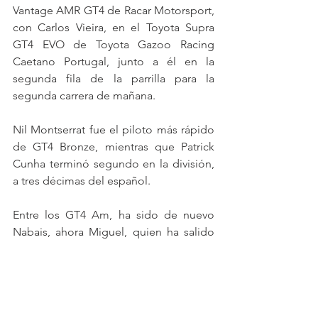
Vantage AMR GT4 de Racar Motorsport, 
con Carlos Vieira, en el Toyota Supra 
GT4 EVO de Toyota Gazoo Racing 
Caetano Portugal, junto a él en la 
segunda fila de la parrilla para la 
segunda carrera de mañana.
Nil Montserrat fue el piloto más rápido 
de GT4 Bronze, mientras que Patrick 
Cunha terminó segundo en la división, 
a tres décimas del español.
Entre los GT4 Am, ha sido de nuevo 
Nabais, ahora Miguel, quien ha salido 
primero, partiendo en la carrera de 
mañana desde la decimoctava posición 
entre los coches GT4.
Las carreras se disputarán mañana y 