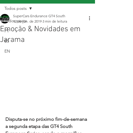
Todos posts
SuperCars Endurance GT4 South
Todos posts
12 de jun. de 2019
3 min de leitura
Emoção & Novidades em
PT
Jarama
ES
EN
Disputa-se no próximo fim-de-semana 
a segunda etapa das GT4 South 