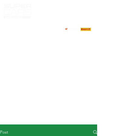
HOME
NEWS
ABOUT
COMPETITORS
CALENDAR
RESULTS
GALLERY
GT4 TV
CONTACTS
DRIVERS MARKET
Post