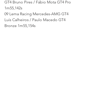
GT4 Bruno Pires / Fábio Mota GT4 Pro 
1m55,142s
09 Lema Racing Mercedes-AMG GT4 
Luís Calheiros / Paulo Macedo GT4 
Bronze 1m55,154s
10 Araújo Competição McLaren 570s 
GT4 Francisco Carvalho / Nuno Batista 
GT4 Bronze 1m55,313s
11 JT59 Racing Team Cupra TCR Daniel 
Teixeira TCR 1m57,858s
12Araújo Competição McLaren 570s 
Trophy Manuel Vistas / Rúben 
Vaquinhas GTX 1m58,177s
13 Araújo Competição Aston Martin 
Vantage AMR GT4 Álvaro Ramos / 
Fernando Soares GTX 1m58,562s
14 Garagem Aurora Porsche 911 Cup 
João Vieira Cup 1m59,620s
15 Escuderia Faraón BMW M2 CS 