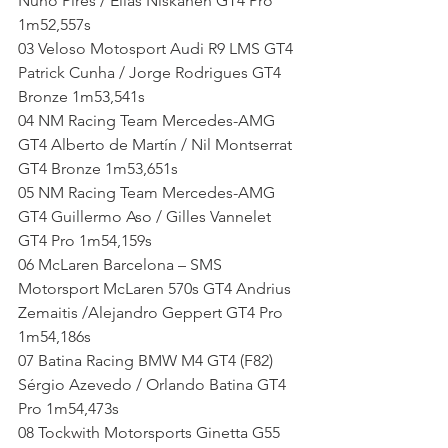
Nuno Pires / Elias Niskanen GT4 Pro 
1m52,557s
03 Veloso Motosport Audi R9 LMS GT4 
Patrick Cunha / Jorge Rodrigues GT4 
Bronze 1m53,541s
04 NM Racing Team Mercedes-AMG 
GT4 Alberto de Martín / Nil Montserrat 
GT4 Bronze 1m53,651s
05 NM Racing Team Mercedes-AMG 
GT4 Guillermo Aso / Gilles Vannelet 
GT4 Pro 1m54,159s
06 McLaren Barcelona – SMS 
Motorsport McLaren 570s GT4 Andrius 
Zemaitis /Alejandro Geppert GT4 Pro 
1m54,186s
07 Batina Racing BMW M4 GT4 (F82) 
Sérgio Azevedo / Orlando Batina GT4 
Pro 1m54,473s
08 Tockwith Motorsports Ginetta G55 