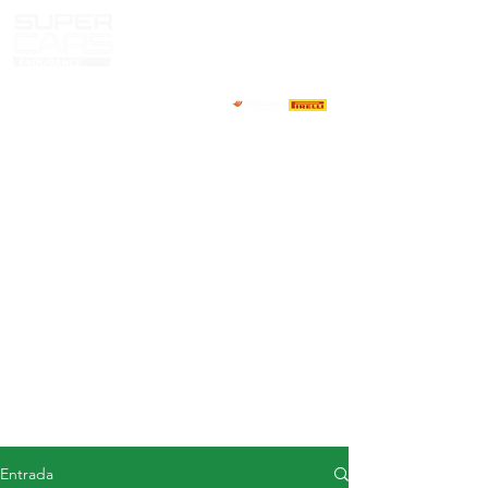
CASA
NOTICIAS
ACERCA DE
COMPETIDORES
CALENDARIO
RESULTADOS
GALERÍA
Televisor GT4
CONTACTOS
MERCADO DE CONDUCTORES
Entrada