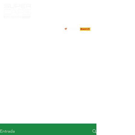
CASA
NOTICIAS
ACERCA DE
COMPETIDORES
CALENDARIO
RESULTADOS
GALERÍA
Televisor GT4
CONTACTOS
MERCADO DE CONDUCTORES
Entrada