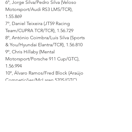
6º, Jorge Silva/Pedro Silva (Veloso 
Motorsport/Audi RS3 LMS/TCR), 
1.55.869
7º, Daniel Teixeira (JT59 Racing 
Team/CUPRA TCR/TCR), 1.56.729
8º, António Coimbra/Luís Silva (Sports 
& You/Hyundai Elantra/TCR), 1.56.810
9º, Chris Hillaby (Mental 
Motorsport/Porsche 911 Cup/GTC), 
1.56.994
10º, Álvaro Ramos/Fred Block (Araújo 
Competições/McLaren 570S/GTC), 
1.57.328
11º, Bruno Pires/Alvaro Fontes (Fabela 
Sport/Porsche 911 Cup/GTC), 1.57.355
12º, Andrius Zemaitis (PROGT/Porsche 
Cayman GT4/GT4 Bronze), 1.59.512
13º, João Silva/Quique Bordás 
(Garagem João Gomes/Porsche 