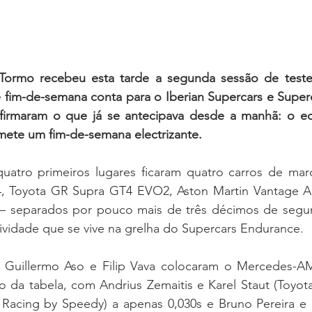
 Tormo recebeu esta tarde a segunda sessão de teste
 fim-de-semana conta para o Iberian Supercars e Superc
firmaram o que já se antecipava desde a manhã: o equi
omete um fim-de-semana electrizante.
uatro primeiros lugares ficaram quatro carros de marca
 Toyota GR Supra GT4 EVO2, Aston Martin Vantage 
eparados por pouco mais de três décimos de segund
ividade que se vive na grelha do Supercars Endurance.
, Guillermo Aso e Filip Vava colocaram o Mercedes-
 da tabela, com Andrius Zemaitis e Karel Staut (Toyot
acing by Speedy) a apenas 0,030s e Bruno Pereira e 