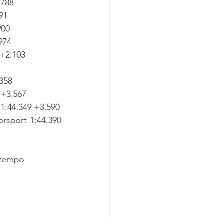
.788
91
900
974
 +2.103
358
 +3.567
1:44.349 +3.590
sport 1:44.390 
/tempo