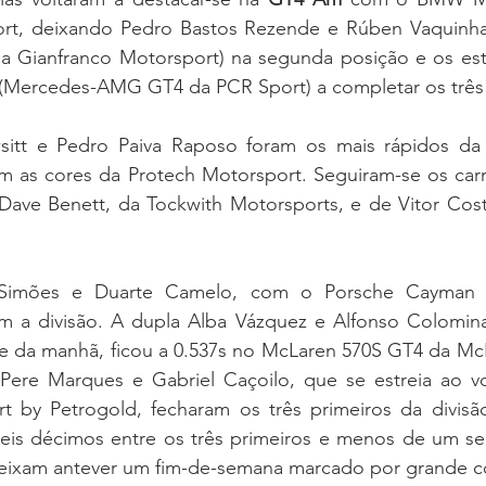
rt, deixando Pedro Bastos Rezende e Rúben Vaquinhas
Gianfranco Motorsport) na segunda posição e os estr
 (Mercedes-AMG GT4 da PCR Sport) a completar os três 
itt e Pedro Paiva Raposo foram os mais rápidos da 
 as cores da Protech Motorsport. Seguiram-se os carro
 Dave Benett, da Tockwith Motorsports, e de Vitor Cost
Simões e Duarte Camelo, com o Porsche Cayman 
am a divisão. A dupla Alba Vázquez e Alfonso Colomina
te da manhã, ficou a 0.537s no McLaren 570S GT4 da McL
ere Marques e Gabriel Caçoilo, que se estreia ao vol
 by Petrogold, fecharam os três primeiros da divisão.
eis décimos entre os três primeiros e menos de um se
 deixam antever um fim-de-semana marcado por grande c