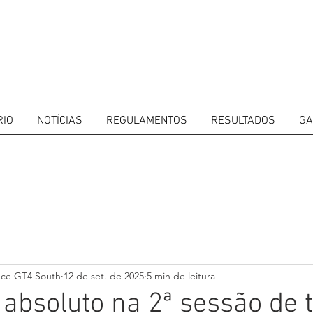
RIO
NOTÍCIAS
REGULAMENTOS
RESULTADOS
GA
ITORS
CALENDAR
RESULTS
GALLERY
GT4 TV
CONTACTS
DRIVERS M
nce GT4 South
12 de set. de 2025
5 min de leitura
o absoluto na 2ª sessão de 