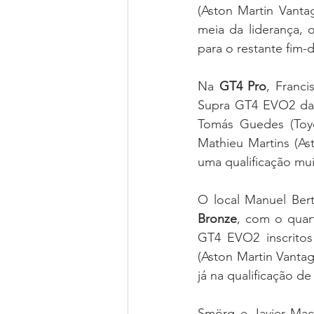
(Aston Martin Van
meia da liderança, 
para o restante fim-
Na 
GT4 Pro
, Franc
Supra GT4 EVO2 da 
Tomás Guedes (Toy
Mathieu Martins (As
uma qualificação mui
O local Manuel Ber
Bronze
, com o quar
GT4 EVO2 inscritos 
(Aston Martin Vanta
já na qualificação d
Smörg e Javier Mací