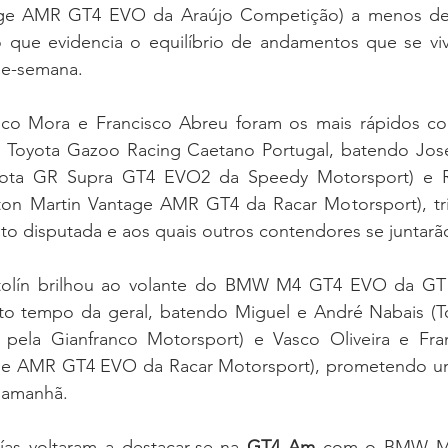
tage AMR GT4 EVO da Araújo Competição) a menos de
o que evidencia o equilíbrio de andamentos que se viv
de-semana.
isco Mora e Francisco Abreu foram os mais rápidos c
Toyota Gazoo Racing Caetano Portugal, batendo José 
ota GR Supra GT4 EVO2 da Speedy Motorsport) e Ro
ton Martin Vantage AMR GT4 da Racar Motorsport), tri
to disputada e aos quais outros contendores se juntarã
tolín brilhou ao volante do BMW M4 GT4 EVO da GT
to tempo da geral, batendo Miguel e André Nabais (T
pela Gianfranco Motorsport) e Vasco Oliveira e Fran
ge AMR GT4 EVO da Racar Motorsport), prometendo uma
e amanhã.
as voltaram a destacar-se na 
GT4 Am
 com o BMW M