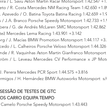
eira / L. Savu Aston Martin Racar Motorsport 1:42.547 +1
ieto / R. Costa Mercedes NM Racing Team 1:42.650 +1.8
 Azevedo / O. Batina Toyota Batina Racing 1:42.659 +1.
s / J.A. Branco Porsche Speedy Motorsport 1:42.733 +1.
bera / G. de Andrés McLaren SMC Motorsport 1:42.862
tež Mercedes Lema Racing 1:43.901 +3.142
rg / J. Macías BMW Promotion Motorsport 1:44.117 +3.
cedo / L. Calheiros Porsche Veloso Motorsport 1:44.326
nde / R. Vaquinhas Aston Martin Gianfranco Motorsport 
tröm / L. Leveau Mercedes CV Performance x JP Motor
 J. Perera Mercedes PCR Sport 1:44.575 +3.816
ormigos / H. Hernández BMW Autoworks Motorsport  s
 SESSÃO DE TESTES DE GTC
TOS CARRO EQUIPA TEMPO
. Camelo Porsche Speedy Motorsport 1:43.443 