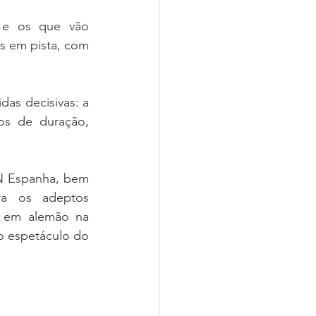
 e os que vão 
 em pista, com 
s decisivas: a 
s de duração, 
N Espanha, bem 
ra os adeptos 
, em alemão na 
o espetáculo do 