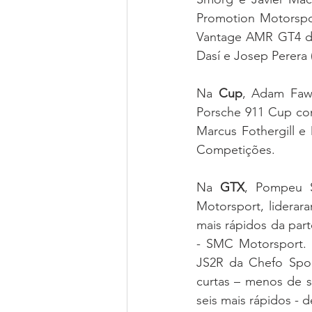
Promotion Motorspo
Vantage AMR GT4 da 
Dasí e Josep Perera
Na 
Cup
, Adam Faws
Porsche 911 Cup com
Marcus Fothergill e
Competições.
Na 
GTX
, Pompeu 
Motorsport, liderar
mais rápidos da par
- SMC Motorsport. P
JS2R da Chefo Sport
curtas – menos de s
seis mais rápidos -