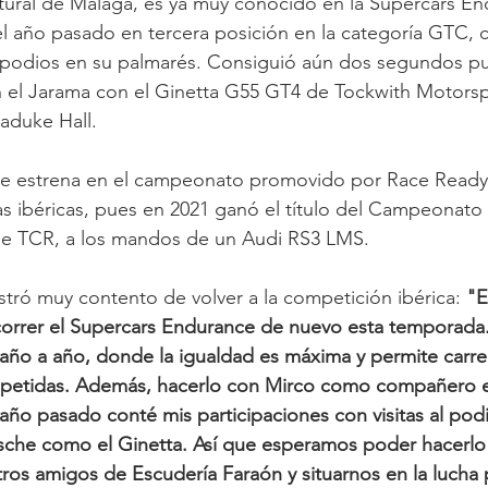
atural de Málaga, es ya muy conocido en la Supercars En
 año pasado en tercera posición en la categoría GTC, 
e podios en su palmarés. Consiguió aún dos segundos pu
 el Jarama con el Ginetta G55 GT4 de Tockwith Motorsp
aduke Hall.
e estrena en el campeonato promovido por Race Ready,
as ibéricas, pues en 2021 ganó el título del Campeonat
ase TCR, a los mandos de un Audi RS3 LMS.
tró muy contento de volver a la competición ibérica:
 "
orrer el Supercars Endurance de nuevo esta temporada.
año a año, donde la igualdad es máxima y permite carre
petidas. Además, hacerlo con Mirco como compañero e
 año pasado conté mis participaciones con visitas al podi
sche como el Ginetta. Así que esperamos poder hacerlo 
ros amigos de Escudería Faraón y situarnos en la lucha p