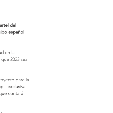
rtel del 
uipo español 
d en la 
a que 2023 sea 
oyecto para la 
p - exclusiva 
que contará 