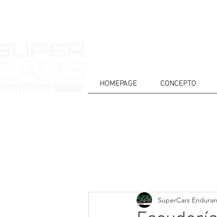
HOMEPAGE
CONCEPTO
CASA
NOTICIAS
ACERCA DE
COMPET
Todos posts
SuperCars Endura