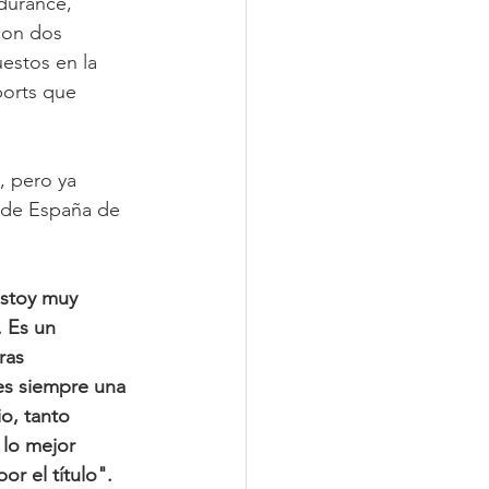
durance, 
con dos 
estos en la 
orts que 
 pero ya 
o de España de 
Estoy muy 
 Es un 
ras 
s siempre una 
o, tanto 
lo mejor 
or el título".