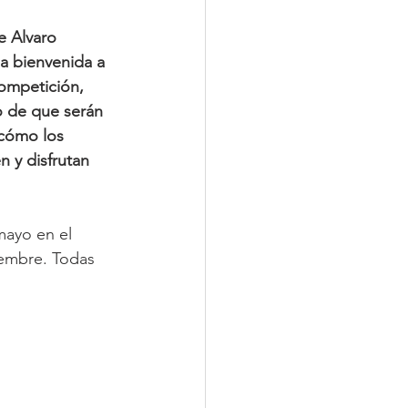
e Alvaro 
a bienvenida a 
ompetición, 
o de que serán 
 cómo los 
 y disfrutan 
mayo en el 
iembre. Todas 