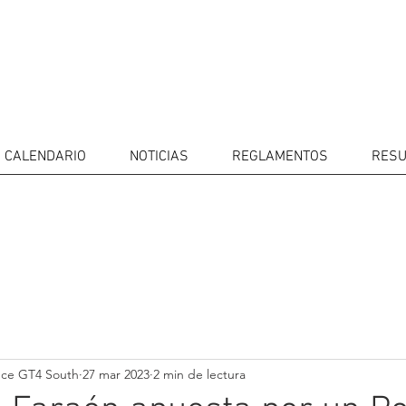
CALENDARIO
NOTICIAS
REGLAMENTOS
RESU
IDORES
CALENDARIO
RESULTADOS
GALERÍA
Televisor
CONTACTOS
MERCADO 
GT4
CONDUCTO
nce GT4 South
27 mar 2023
2 min de lectura