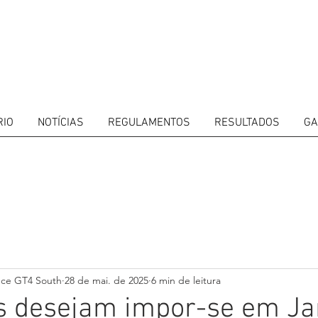
RIO
NOTÍCIAS
REGULAMENTOS
RESULTADOS
GA
ITORS
CALENDAR
RESULTS
GALLERY
GT4 TV
CONTACTS
DRIVERS M
nce GT4 South
28 de mai. de 2025
6 min de leitura
s desejam impor-se em J