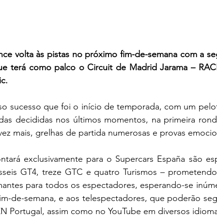
ce volta às pistas no próximo fim-de-semana com a se
e terá como palco o Circuit de Madrid Jarama – RACE
c.
o sucesso que foi o início de temporada, com um pelot
ridas decididas nos últimos momentos, na primeira rond
vez mais, grelhas de partida numerosas e provas emocio
ntará exclusivamente para o Supercars España são espe
zasseis GT4, treze GTC e quatro Turismos – prometendo,
ntes para todos os espectadores, esperando-se inúme
fim-de-semana, e aos telespectadores, que poderão segu
 Portugal, assim como no YouTube em diversos idioma