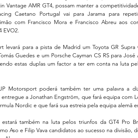
tin Vantage AMR GT4, possam manter a competitividade
ing Caetano Portugal vai para Jarama para repetir 
timão com Francisco Mora e Francisco Abreu aos co
4 EVO2.
t levará para a pista de Madrid um Toyota GR Supra
 Tomás Guedes e um Porsche Cayman CS RS para José A
sendo estas duplas um factor a ter em conta na luta pe
JP Motorsport poderá também ter uma palavra a diz
ntregue a Jonathan Engström, que fará equipa com Lo
rmula Nordic e que fará sua estreia pela equipa alemã 
stará também na luta pelos triunfos da GT4 Pro Bro
rmo Aso e Filip Vava candidatos ao sucesso na divisão, de