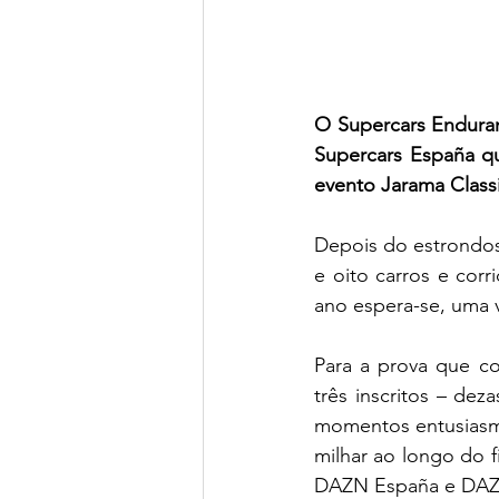
O Supercars Enduran
Supercars España qu
evento Jarama Classi
Depois do estrondos
e oito carros e cor
ano espera-se, uma 
Para a prova que co
três inscritos – de
momentos entusiasma
milhar ao longo do 
DAZN España e DAZN