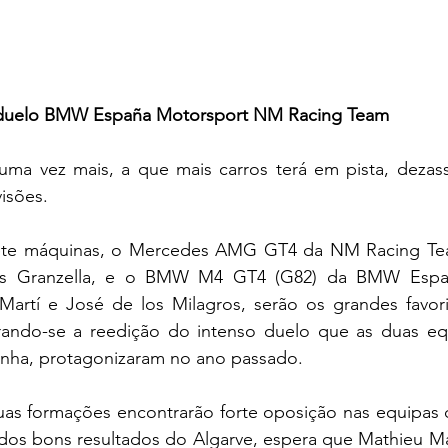
 duelo BMW España Motorsport NM Racing Team
uma vez mais, a que mais carros terá em pista, dezasse
visões.
te máquinas, o Mercedes AMG GT4 da NM Racing Team
 Granzella, e o BMW M4 GT4 (G82) da BMW España
Martí e José de los Milagros, serão os grandes favori
ando-se a reedição do intenso duelo que as duas equ
nha, protagonizaram no ano passado.
uas formações encontrarão forte oposição nas equipas d
dos bons resultados do Algarve, espera que Mathieu Mar