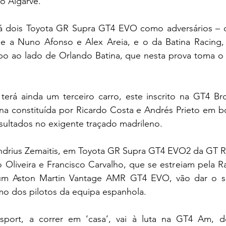
do Algarve.
á dois Toyota GR Supra GT4 EVO como adversários – o
e a Nuno Afonso e Alex Areia, e o da Batina Racing,
o ao lado de Orlando Batina, que nesta prova toma o l
rá ainda um terceiro carro, este inscrito na GT4 Bro
na constituída por Ricardo Costa e Andrés Prieto em bo
sultados no exigente traçado madrileno.
ndrius Zemaitis, em Toyota GR Supra GT4 EVO2 da GT Ra
Oliveira e Francisco Carvalho, que se estreiam pela Ra
m Aston Martin Vantage AMR GT4 EVO, vão dar o se
ismo dos pilotos da equipa espanhola.
port, a correr em ‘casa’, vai à luta na GT4 Am, de