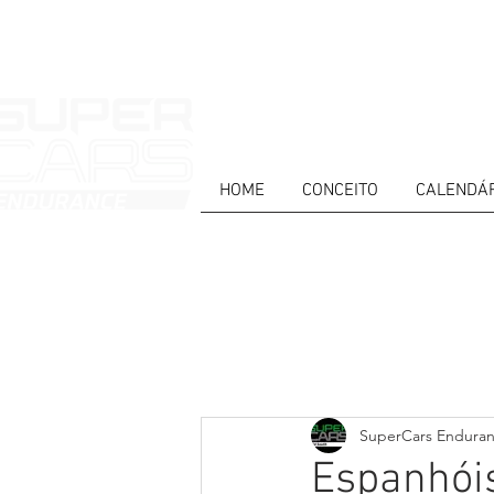
HOME
CONCEITO
CALENDÁ
HOME
NEWS
ABOUT
COMPET
Todos posts
PT
ES
EN
SuperCars Endura
Espanhói