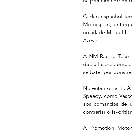
na primeira corrida 
O duo espanhol ter
Motorsport, entregu
novidade Miguel Lob
Azevedo.
A NM Racing Team te
dupla luso-colombia
se bater por bons re
No entanto, tanto A
Speedy, como Vasco 
aos comandos de u
contrariar o favorit
A Promotion Motors