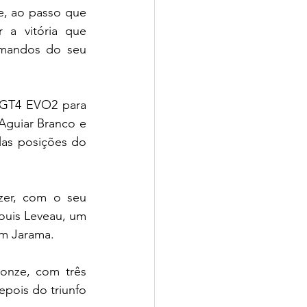
, ao passo que 
a vitória que 
mandos do seu 
 GT4 EVO2 para 
guiar Branco e 
las posições do 
er, com o seu 
uis Leveau, um 
em Jarama.
nze, com três 
pois do triunfo 