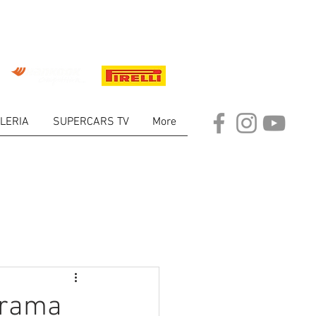
LERIA
SUPERCARS TV
More
ARKET
arama