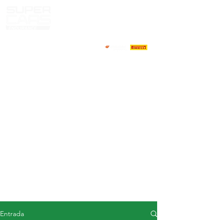
CASA
NOTICIAS
ACERCA DE
COMPETIDORES
CALENDARIO
RESULTADOS
GALERÍA
Televisor GT4
CONTACTOS
MERCADO DE CONDUCTORES
Entrada