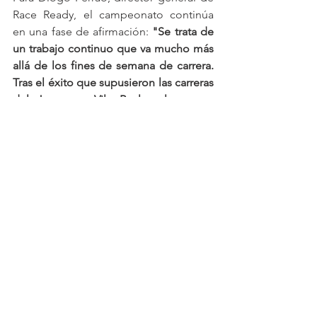
Race Ready, el campeonato continúa 
en una fase de afirmación: 
"Se trata de 
un trabajo continuo que va mucho más 
allá de los fines de semana de carrera. 
Tras el éxito que supusieron las carreras 
del Jarama y Vila Real, volvemos a 
reunir en el 'Algarve Summer Party” una 
lista de inscritos con algunos de los 
mejores pilotos y equipos de la 
Península Ibérica, y no sólo, en la que el 
equilibrio será la nota dominante, lo 
que nos da garantías de dos carreras 
interesantes para quienes nos sigan en 
el circuito o a través de la retransmisión 
en directo en las redes sociales. Viendo 
la lista de inscritos, en ninguna de las 
categorías puedo señalar un claro 
favorito y es esta incertidumbre la que 