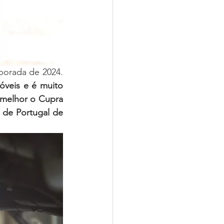
Para a ‘rookie’ Beatriz Correia este é um novo desafio tendo em vista a temporada de 2024. 
veis e é muito 
melhor o Cupra 
de Portugal de 