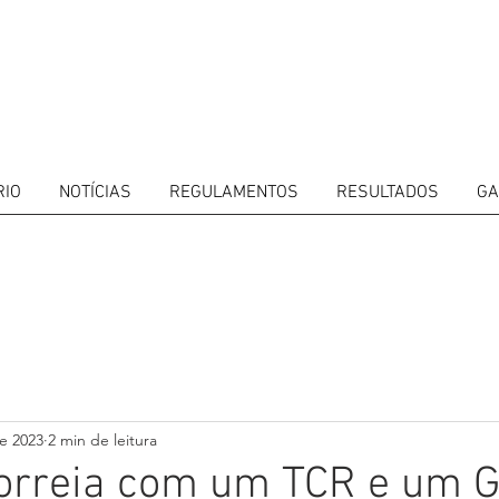
RIO
NOTÍCIAS
REGULAMENTOS
RESULTADOS
GA
ITORS
CALENDAR
RESULTS
GALLERY
GT4 TV
CONTACTS
DRIVERS M
de 2023
2 min de leitura
Correia com um TCR e um 