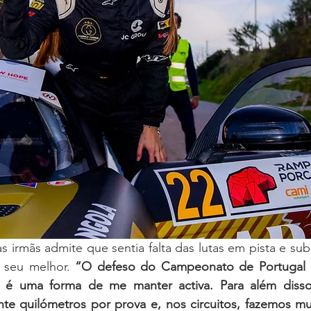
s irmãs admite que sentia falta das lutas em pista e subl
 seu melhor. 
“O defeso do Campeonato de Portugal 
 é uma forma de me manter activa. Para além disso
nte quilómetros por prova e, nos circuitos, fazemos mu