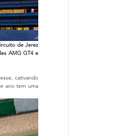
rcuito de Jerez 
edes AMG GT4 e 
esse, cativando 
te ano tem uma 