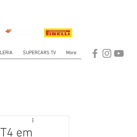
LERIA
SUPERCARS TV
More
ARKET
GT4 em