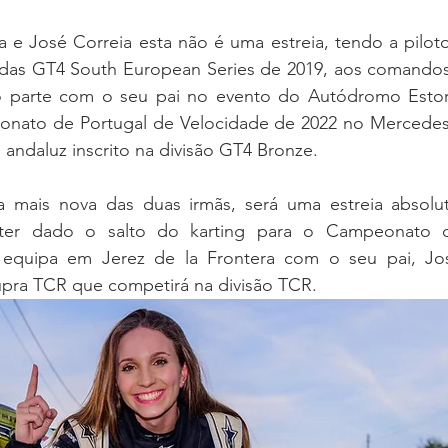
a e José Correia esta não é uma estreia, tendo a piloto
 das GT4 South European Series de 2019, aos comand
parte com o seu pai no evento do Autódromo Estoril
nato de Portugal de Velocidade de 2022 no Mercede
to andaluz inscrito na divisão GT4 Bronze.
 a mais nova das duas irmãs, será uma estreia absoluta
ter dado o salto do karting para o Campeonato d
equipa em Jerez de la Frontera com o seu pai, José
ra TCR que competirá na divisão TCR.