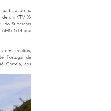
 participado na 
os de um KTM X-
 do Supercars 
s AMG GT4 que 
 em circuitos, 
e Portugal de 
 Correia, aos 