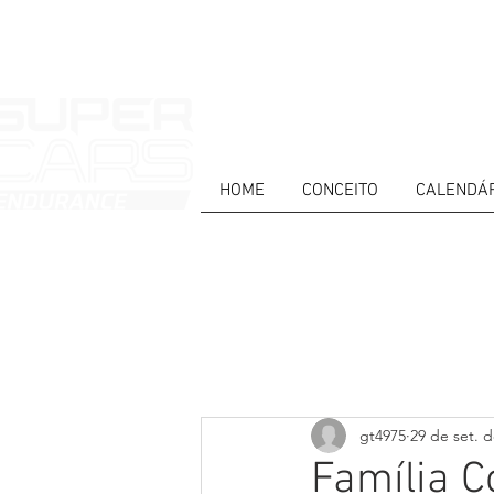
HOME
CONCEITO
CALENDÁ
HOME
NEWS
ABOUT
COMPET
Todos posts
PT
ES
EN
gt4975
29 de set. 
Família 