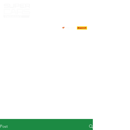
HOME
NEWS
ABOUT
COMPETITORS
CALENDAR
RESULTS
GALLERY
GT4 TV
CONTACTS
DRIVERS MARKET
Post