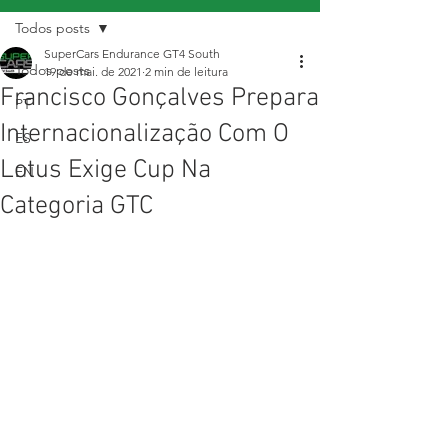
Todos posts
SuperCars Endurance GT4 South
Todos posts
19 de mai. de 2021
2 min de leitura
Francisco Gonçalves Prepara
PT
Internacionalização Com O
ES
Lotus Exige Cup Na
EN
Categoria GTC