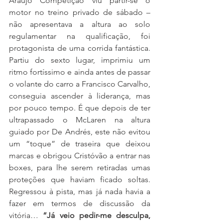
Araújo Competição viu partir-se o 
motor no treino privado de sábado – 
não apresentava a altura ao solo 
regulamentar na qualificação, foi 
protagonista de uma corrida fantástica. 
Partiu do sexto lugar, imprimiu um 
ritmo fortíssimo e ainda antes de passar 
o volante do carro a Francisco Carvalho, 
conseguia ascender à liderança, mas 
por pouco tempo. É que depois de ter 
ultrapassado o McLaren na altura 
guiado por De Andrés, este não evitou 
um “toque” de traseira que deixou 
marcas e obrigou Cristóvão a entrar nas 
boxes, para lhe serem retiradas umas 
proteções que haviam ficado soltas. 
Regressou à pista, mas já nada havia a 
fazer em termos de discussão da 
vitória… 
“Já veio pedir-me desculpa, 