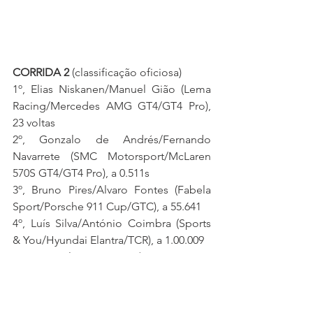
CORRIDA 2 
(classificação oficiosa)
1º, Elias Niskanen/Manuel Gião (Lema 
Racing/Mercedes AMG GT4/GT4 Pro), 
23 voltas
2º, Gonzalo de Andrés/Fernando 
Navarrete (SMC Motorsport/McLaren 
570S GT4/GT4 Pro), a 0.511s
3º, Bruno Pires/Alvaro Fontes (Fabela 
Sport/Porsche 911 Cup/GTC), a 55.641
4º, Luís Silva/António Coimbra (Sports 
& You/Hyundai Elantra/TCR), a 1.00.009
5º, Daniel Teixeira (JT59 Racing 
Team/CUPRA TCR/TCR), a 1.01.250
6º, Pedro Silva/Jorge Silva (Veloso 
Motorsport/Audi RS3 LMS/TCR), a 