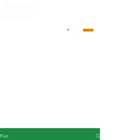
HOME
NEWS
ABOUT
COMPETITORS
CALENDAR
RESULTS
GALLERY
GT4 TV
CONTACTS
DRIVERS MARKET
Post