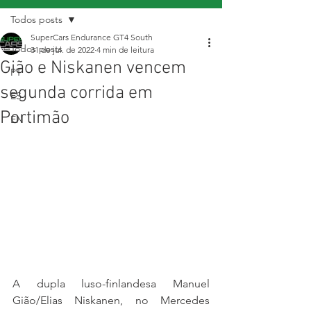
Todos posts
SuperCars Endurance GT4 South
Todos posts
31 de jul. de 2022
4 min de leitura
Gião e Niskanen vencem
PT
segunda corrida em
ES
Portimão
EN
A dupla luso-finlandesa Manuel 
Gião/Elias Niskanen, no Mercedes 