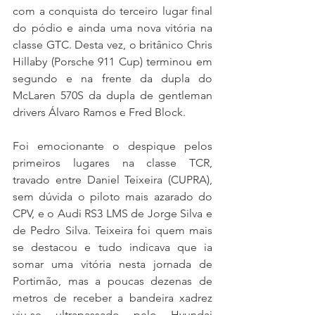
com a conquista do terceiro lugar final 
do pódio e ainda uma nova vitória na 
classe GTC. Desta vez, o britânico Chris 
Hillaby (Porsche 911 Cup) terminou em 
segundo e na frente da dupla do 
McLaren 570S da dupla de gentleman 
drivers Álvaro Ramos e Fred Block.
Foi emocionante o despique pelos 
primeiros lugares na classe TCR, 
travado entre Daniel Teixeira (CUPRA), 
sem dúvida o piloto mais azarado do 
CPV, e o Audi RS3 LMS de Jorge Silva e 
de Pedro Silva. Teixeira foi quem mais 
se destacou e tudo indicava que ia 
somar uma vitória nesta jornada de 
Portimão, mas a poucas dezenas de 
metros de receber a bandeira xadrez 
viu-se ultrapassado pelo Hyundai 