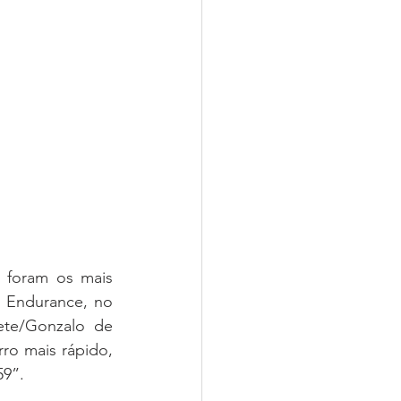
foram os mais 
s Endurance, no 
ete/Gonzalo de 
o mais rápido, 
59”.