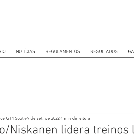
RIO
NOTÍCIAS
REGULAMENTOS
RESULTADOS
GA
ITORS
CALENDAR
RESULTS
GALLERY
GT4 TV
CONTACTS
DRIVERS M
nce GT4 South
9 de set. de 2022
1 min de leitura
o/Niskanen lidera treinos 