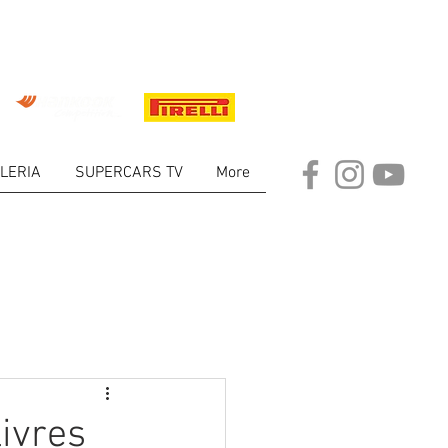
LERIA
SUPERCARS TV
More
ARKET
livres