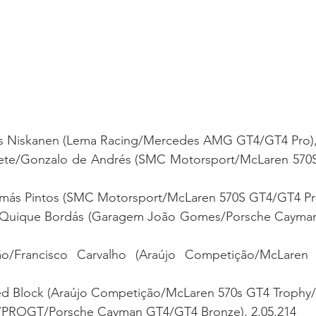
as Niskanen (Lema Racing/Mercedes AMG GT4/GT4 Pro),
rete/Gonzalo de Andrés (SMC Motorsport/McLaren 570S
omás Pintos (SMC Motorsport/McLaren 570S GT4/GT4 Pro
a/Quique Bordás (Garagem João Gomes/Porsche Cayman
vão/Francisco Carvalho (Araújo Competição/McLaren
ed Block (Araújo Competição/McLaren 570s GT4 Trophy/
s (PROGT/Porsche Cayman GT4/GT4 Bronze), 2.05.214