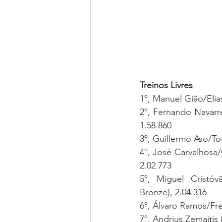
Treinos Livres
1º, Manuel Gião/Eli
2º, Fernando Navar
1.58.860
3º, Guillermo Aso/T
4º, José Carvalhos
2.02.773
5º, Miguel Cristó
Bronze), 2.04.316
6º, Álvaro Ramos/Fr
7º, Andrius Zemaiti