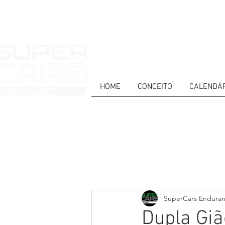
HOME
CONCEITO
CALENDÁ
HOME
NEWS
ABOUT
COMPET
Todos posts
PT
ES
EN
SuperCars Endura
Dupla Giã