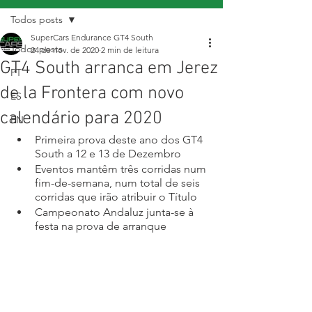
Todos posts
SuperCars Endurance GT4 South
Todos posts
24 de nov. de 2020
2 min de leitura
GT4 South arranca em Jerez
PT
de la Frontera com novo
ES
calendário para 2020
EN
Primeira prova deste ano dos GT4 
South a 12 e 13 de Dezembro
Eventos mantêm três corridas num 
fim-de-semana, num total de seis 
corridas que irão atribuir o Título
Campeonato Andaluz junta-se à 
festa na prova de arranque