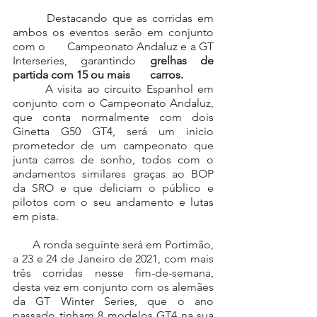
       Destacando que as corridas em 
ambos os eventos serão em conjunto 
com o       Campeonato Andaluz e a GT 
Interseries, garantindo 
grelhas de 
partida com 15 ou mais       carros.
       A visita ao circuito Espanhol em 
conjunto com o Campeonato Andaluz, 
que conta normalmente com dois 
Ginetta G50 GT4, será um inicio 
prometedor de um campeonato que 
junta carros de sonho, todos com o 
andamentos similares graças ao BOP 
da SRO e que deliciam o público e 
pilotos com o seu andamento e lutas 
em pista.
       A ronda seguinte será em Portimão, 
a 23 e 24 de Janeiro de 2021, com mais 
três corridas nesse fim-de-semana, 
desta vez em conjunto com os alemães 
da GT Winter Series, que o ano 
passado tinham 8 modelos GT4 na sua 