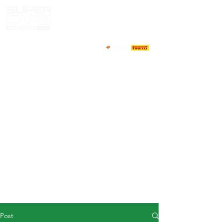
HOME
NEWS
ABOUT
COMPETITORS
CALENDAR
RESULTS
GALLERY
GT4 TV
CONTACTS
DRIVERS MARKET
Post