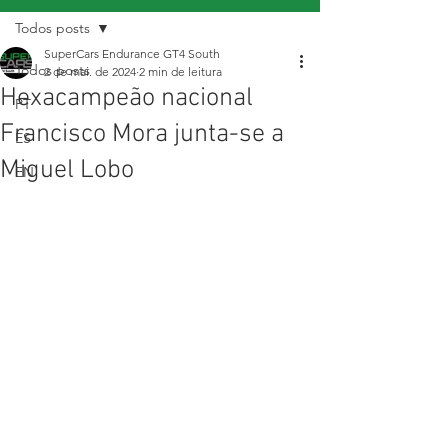
Todos posts
SuperCars Endurance GT4 South
Todos posts
2 de mai. de 2024
2 min de leitura
Hexacampeão nacional
PT
Francisco Mora junta-se a
ES
Miguel Lobo
EN