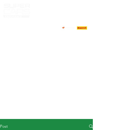
HOME
NEWS
ABOUT
COMPETITORS
CALENDAR
RESULTS
GALLERY
GT4 TV
CONTACTS
DRIVERS MARKET
Post