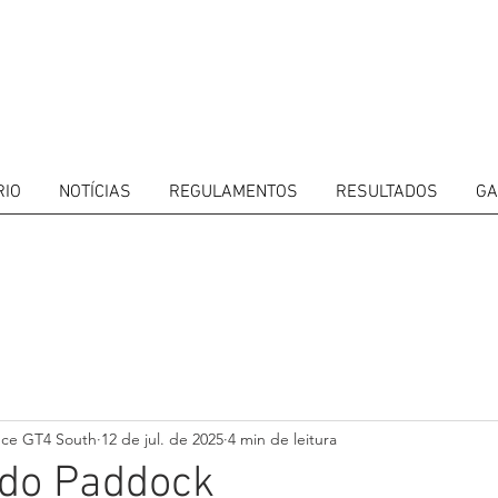
RIO
NOTÍCIAS
REGULAMENTOS
RESULTADOS
GA
ITORS
CALENDAR
RESULTS
GALLERY
GT4 TV
CONTACTS
DRIVERS M
nce GT4 South
12 de jul. de 2025
4 min de leitura
 do Paddock