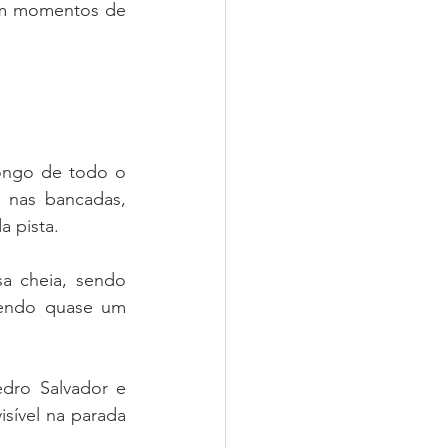
am momentos de 
ongo de todo o 
 nas bancadas, 
a pista.
a cheia, sendo 
endo quase um 
dro Salvador e 
sível na parada 
.