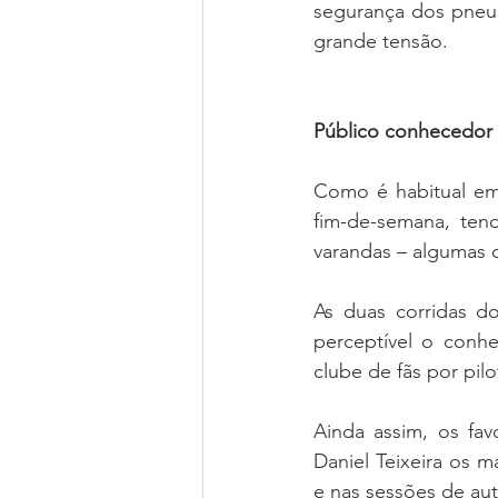
segurança dos pneus
grande tensão.
Público conhecedor
Como é habitual em 
fim-de-semana, ten
varandas – algumas d
As duas corridas d
perceptível o conh
clube de fãs por pilo
Ainda assim, os fav
Daniel Teixeira os m
e nas sessões de au