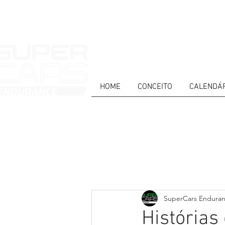
HOME
CONCEITO
CALENDÁ
HOME
NEWS
ABOUT
COMPET
Todos posts
PT
ES
EN
SuperCars Endura
Histórias