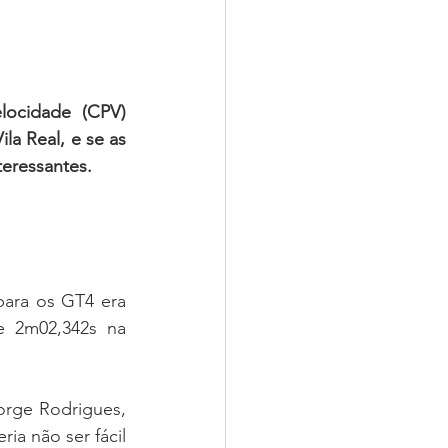
ocidade  (CPV) 
a Real, e se as 
eressantes.
ara os GT4 era 
 2m02,342s na 
rge Rodrigues, 
a não ser fácil 