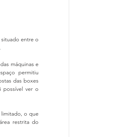
ituado entre o 
.
adas máquinas e 
paço permitiu 
stas das boxes 
possível ver o 
limitado, o que 
ea restrita do 