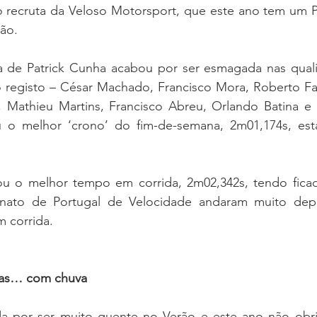
o recruta da Veloso Motorsport, que este ano tem um 
ção.
 de Patrick Cunha acabou por ser esmagada nas qualif
o registo – César Machado, Francisco Mora, Roberto Far
o, Mathieu Martins, Francisco Abreu, Orlando Batina e 
ou o melhor ‘crono’ do fim-de-semana, 2m01,174s, es
ou o melhor tempo em corrida, 2m02,342s, tendo ficad
nato de Portugal de Velocidade andaram muito depr
m corrida.
 mas… com chuva
da por ser muito quente no Verão e este ano não obr