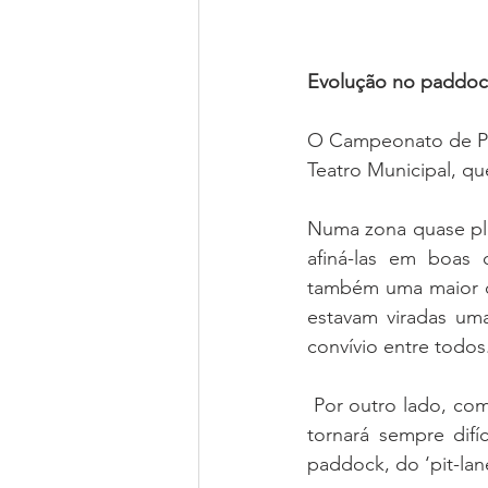
Evolução no paddoc
O Campeonato de Por
Teatro Municipal, q
Numa zona quase pla
afiná-las em boas 
também uma maior co
estavam viradas uma
convívio entre todos
 Por outro lado, com
tornará sempre difí
paddock, do ‘pit-lan