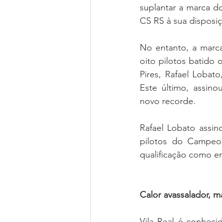
suplantar a marca d
CS RS à sua disposi
No entanto, a marca
oito pilotos batido 
Pires, Rafael Lobat
Este último, assin
novo recorde.
Rafael Lobato assin
pilotos do Campeo
qualificação como e
Calor avassalador,
Vila Real é conheci