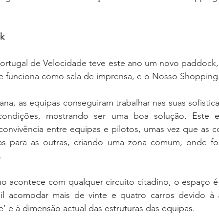
k
tugal de Velocidade teve este ano um novo paddock, s
ue funciona como sala de imprensa, e o Nosso Shopping
na, as equipas conseguiram trabalhar nas suas sofistic
condições, mostrando ser uma boa solução. Este es
nvivência entre equipas e pilotos, umas vez que as co
s para as outras, criando uma zona comum, onde foi 
.
o acontece com qualquer circuito citadino, o espaço é 
cil acomodar mais de vinte e quatro carros devido à ár
e’ e à dimensão actual das estruturas das equipas.