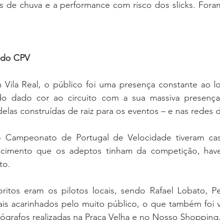
 de chuva e a performance com risco dos slicks. For
 do CPV
Vila Real, o público foi uma presença constante ao l
do dado cor ao circuito com a sua massiva presença
elas construídas de raiz para os eventos – e nas redes d
o Campeonato de Portugal de Velocidade tiveram cas
ecimento que os adeptos tinham da competição, hav
to.
oritos eram os pilotos locais, sendo Rafael Lobato, Pe
ais acarinhados pelo muito público, o que também foi vi
tógrafos realizadas na Praça Velha e no Nosso Shopping