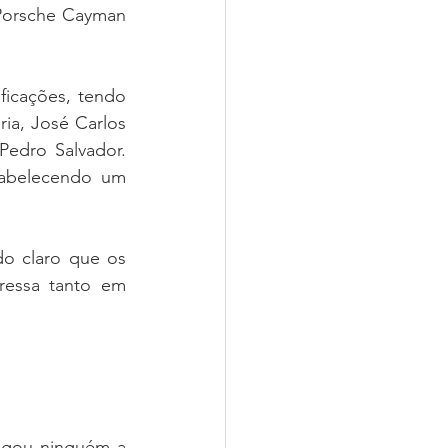
Porsche Cayman 
icações, tendo 
ia, José Carlos 
Pedro Salvador. 
tabelecendo um 
o claro que os 
essa tanto em 
igou ninguém a 