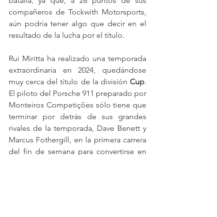
batalla, ya que, a 28 puntos de sus 
compañeros de Tockwith Motorsports, 
aún podría tener algo que decir en el 
resultado de la lucha por el título.
Rui Miritta ha realizado una temporada 
extraordinaria en 2024, quedándose 
muy cerca del título de la división 
Cup
. 
El piloto del Porsche 911 preparado por 
Monteiros Competições sólo tiene que 
terminar por detrás de sus grandes 
rivales de la temporada, Dave Benett y 
Marcus Fothergill, en la primera carrera 
del fin de semana para convertirse en 
campeón ibérico de Supercars GTC.
Todo por decidir en la batalla de 
equipos