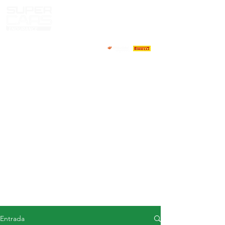
CASA
NOTICIAS
ACERCA DE
COMPETIDORES
CALENDARIO
RESULTADOS
GALERÍA
Televisor GT4
CONTACTOS
MERCADO DE CONDUCTORES
Entrada