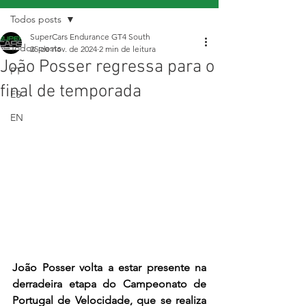
Todos posts
SuperCars Endurance GT4 South
Todos posts
25 de nov. de 2024
2 min de leitura
João Posser regressa para o
PT
final de temporada
ES
EN
João Posser volta a estar presente na 
derradeira etapa do Campeonato de 
Portugal de Velocidade, que se realiza 