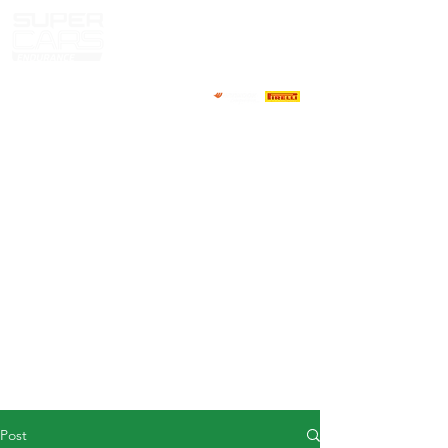
HOME
NEWS
ABOUT
COMPETITORS
CALENDAR
RESULTS
GALLERY
GT4 TV
CONTACTS
DRIVERS MARKET
Post