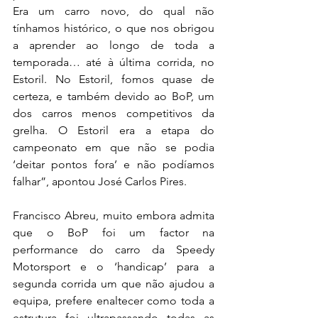
Era um carro novo, do qual não 
tínhamos histórico, o que nos obrigou 
a aprender ao longo de toda a 
temporada… até à última corrida, no 
Estoril. No Estoril, fomos quase de 
certeza, e também devido ao BoP, um 
dos carros menos competitivos da 
grelha. O Estoril era a etapa do 
campeonato em que não se podia 
‘deitar pontos fora’ e não podíamos 
falhar”, apontou José Carlos Pires.
Francisco Abreu, muito embora admita 
que o BoP foi um factor na 
performance do carro da Speedy 
Motorsport e o ‘handicap’ para a 
segunda corrida um que não ajudou a 
equipa, prefere enaltecer como toda a 
estrutura foi ultrapassando todas as 