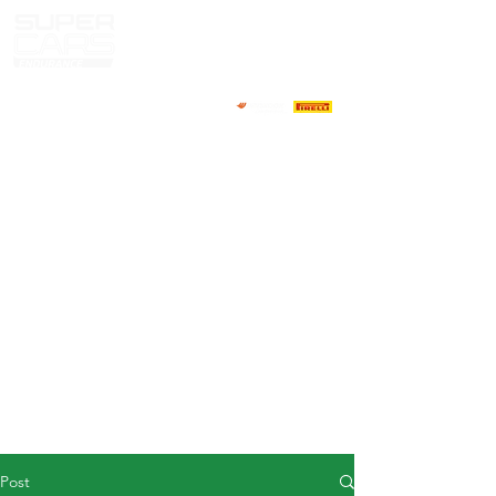
HOME
NEWS
ABOUT
COMPETITORS
CALENDAR
RESULTS
GALLERY
GT4 TV
CONTACTS
DRIVERS MARKET
Post