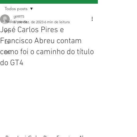
Todos posts
gt4975
Todos posts
27 de dez. de 2023
6 min de leitura
José Carlos Pires e
PT
Francisco Abreu contam
ES
como foi o caminho do título
EN
do GT4