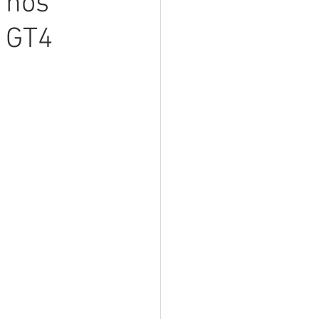
 nos
e GT4