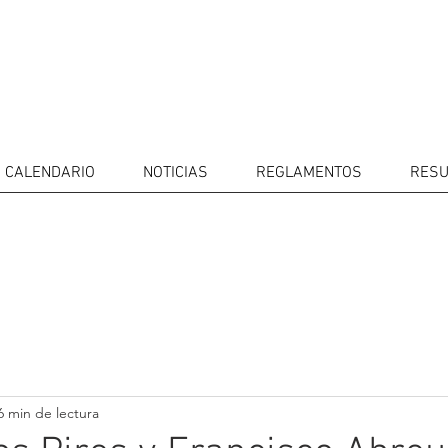
CALENDARIO
NOTICIAS
REGLAMENTOS
RESU
IDORES
CALENDARIO
RESULTADOS
GALERÍA
Televisor
CONTACTOS
MERCADO 
GT4
CONDUCTO
6 min de lectura