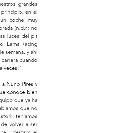
estros grandes 
rincipio, en el 
 un coche muy 
ada (n.d.r.: no 
s luces del pit 
do, Lema Racing 
e semana, y ahí 
carrera cuando 
 a veces!"
a Nuno Pires y 
ue conoce bien 
uipo que ya ha 
abíamos que no 
storil, teníamos 
e volver a ser 
e", destacó el 