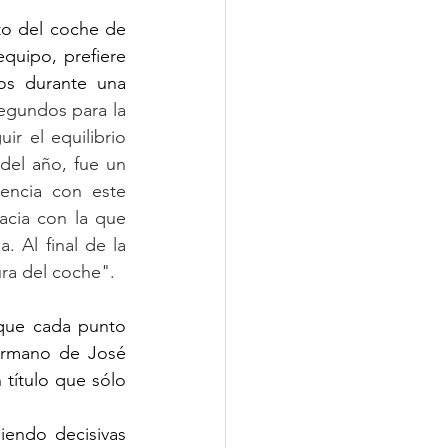
o del coche de 
uipo, prefiere 
s durante una 
egundos para la 
r el equilibrio 
el año, fue un 
encia con este 
cia con la que 
Al final de la 
ra del coche".
que cada punto 
ermano de José 
título que sólo 
iendo decisivas 