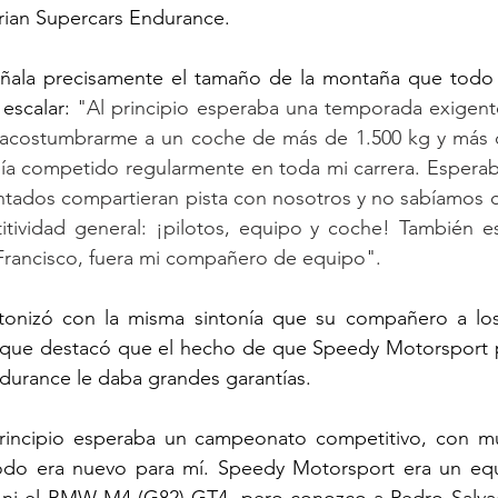
erian Supercars Endurance.
eñala precisamente el tamaño de la montaña que todo e
escalar: 
"Al principio esperaba una temporada exigente
 acostumbrarme a un coche de más de 1.500 kg y más d
ía competido regularmente en toda mi carrera. Esperaba
ntados compartieran pista con nosotros y no sabíamos c
tividad general: ¡pilotos, equipo y coche! También e
 Francisco, fuera mi compañero de equipo".
ntonizó con la misma sintonía que su compañero a lo
que destacó que el hecho de que Speedy Motorsport par
durance le daba grandes garantías.
rincipio esperaba un campeonato competitivo, con m
. Todo era nuevo para mí. Speedy Motorsport era un eq
 ni el BMW M4 (G82) GT4, pero conozco a Pedro Salva