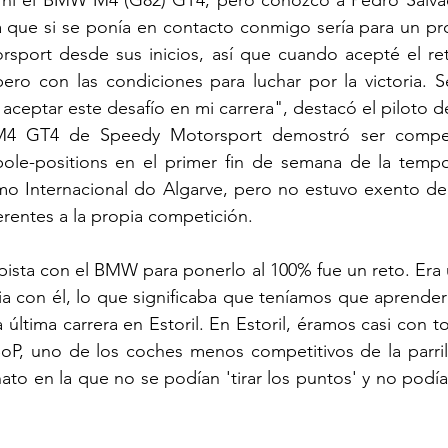
 que si se ponía en contacto conmigo sería para un pro
sport desde sus inicios, así que cuando acepté el ret
ro con las condiciones para luchar por la victoria. Se
eptar este desafío en mi carrera", destacó el piloto d
 GT4 de Speedy Motorsport demostró ser competi
pole-positions en el primer fin de semana de la tempo
mo Internacional do Algarve, pero no estuvo exento de 
erentes a la propia competición.
pista con el BMW para ponerlo al 100% fue un reto. Era
ia con él, lo que significaba que teníamos que aprender a
 última carrera en Estoril. En Estoril, éramos casi con t
P, uno de los coches menos competitivos de la parrilla.
o en la que no se podían 'tirar los puntos' y no podíamo