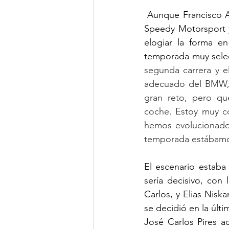
 Aunque Francisco A
Speedy Motorsport y
elogiar la forma e
temporada muy selec
segunda carrera y el
adecuado del BMW, q
gran reto, pero qu
coche. Estoy muy co
hemos evolucionado 
temporada estábamos
El escenario estab
sería decisivo, co
Carlos, y Elias Nis
se decidió en la últi
José Carlos Pires a