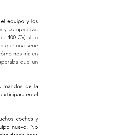
l equipo y los 
 y competitiva, 
e 400 CV, algo 
 que una serie 
ómo nos iría en 
speraba que un 
s mandos de la 
ticipara en el 
uchos coches y 
uipo nuevo. No 
dor desde hace 