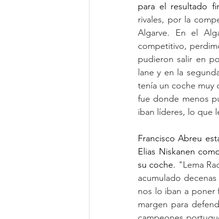
para el resultado fi
rivales, por la comp
Algarve. En el Alg
competitivo, perdimo
pudieron salir en po
lane y en la segunda
tenía un coche muy c
fue donde menos pun
iban líderes, lo que l
Francisco Abreu est
Elias Niskanen como
su coche. 
"Lema Rac
acumulado decenas 
nos lo iban a poner f
margen para defende
campeones portugues