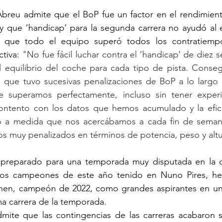
breu admite que el BoP fue un factor en el rendimient
 que ‘handicap’ para la segunda carrera no ayudó al eq
n que todo el equipo superó todos los contratiempo
tiva: 
"No fue fácil luchar contra el ‘handicap’ de diez s
 equilibrio del coche para cada tipo de pista. Consegui
ue tuvo sucesivas penalizaciones de BoP a lo largo d
e superamos perfectamente, incluso sin tener experi
ntento con los datos que hemos acumulado y la efica
a medida que nos acercábamos a cada fin de semana. 
 muy penalizados en términos de potencia, peso y altu
a preparado para una temporada muy disputada en la 
n los campeones de este año tenido en Nuno Pires, h
kanen, campeón de 2022, como grandes aspirantes en un 
ma carrera de la temporada. 
dmite que las contingencias de las carreras acabaron s