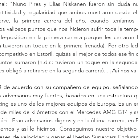
nal: 
"Nuno Pires y Elias Niskanen fueron sin duda nu
etitividad y regularidad que ambos mostraron desde el p
arve, la primera carrera del año, cuando teníamos
s valiosos puntos que nos hicieron sufrir toda la tempor
le-position en la primera carrera porque les cerraron la
 tuvieron un toque en la primera frenada). Por otro la
ompetitivo en Estoril, quizás el mejor de todos ese fin d
tos sumaron (n.d.r.: tuvieron un toque en la segunda 
es obligó a retirarse en la segunda carrera)... 
¡Así nos va
á de acuerdo con su compañero de equipo, señalando 
 adversarios muy fuertes, basados en una estructura q
ing es uno de los mejores equipos de Europa. Es un eq
de miles de kilómetros con el Mercedes AMG GT4 y s
ácil. Eran adversarios dignos y en la última carrera, en E
rnos y así lo hicimos. Conseguimos nuestro objetivo d
es de velocidad y ganar el Iberian Supercars Enduranc