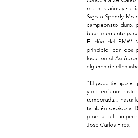
muchos años y sabía
Sigo a Speedy Motor
campeonato duro, pe
buen momento para ac
El dúo del BMW M4
principio, con dos 
lugar en el Autódro
algunos de ellos inh
"El poco tiempo en 
y no teníamos histor
temporada... hasta la
también debido al Bo
prueba del campeonat
José Carlos Pires.