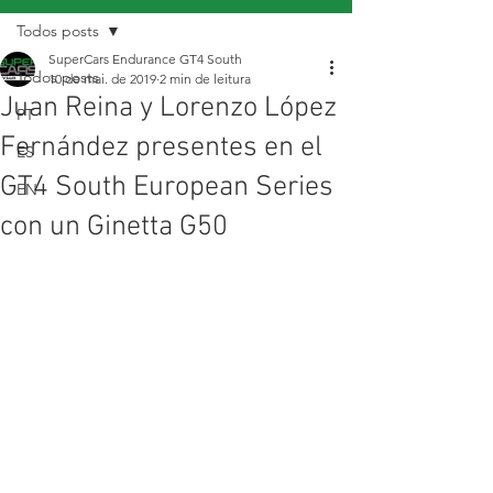
Todos posts
SuperCars Endurance GT4 South
Todos posts
10 de mai. de 2019
2 min de leitura
Juan Reina y Lorenzo López
PT
Fernández presentes en el
ES
GT4 South European Series
EN
con un Ginetta G50