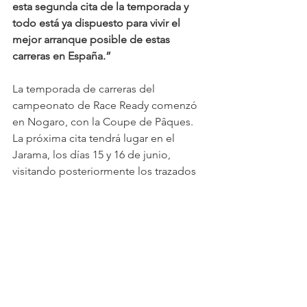
esta segunda cita de la temporada y 
todo está ya dispuesto para vivir el 
mejor arranque posible de estas 
carreras en España.”
La temporada de carreras del 
campeonato de Race Ready comenzó 
en Nogaro, con la Coupe de Pâques. 
La próxima cita tendrá lugar en el 
Jarama, los días 15 y 16 de junio, 
visitando posteriormente los trazados 
de Barcelona, Algarve y Estoril. En Vila 
Real se disputará una prueba extra no 
puntuable.
Las carreras del GT4 South European 
Series se retransmiten por TV tanto en 
España, en diferido a través de 
Teledeporte, como en Portugal, con 