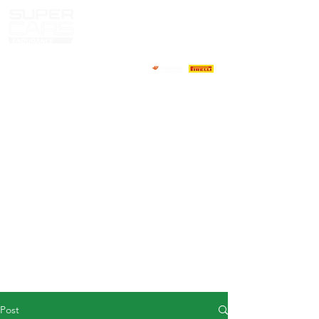
HOME
NEWS
ABOUT
COMPETITORS
CALENDAR
RESULTS
GALLERY
GT4 TV
CONTACTS
DRIVERS MARKET
Post