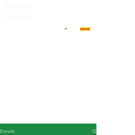
CASA
NOTICIAS
ACERCA DE
COMPETIDORES
CALENDARIO
RESULTADOS
GALERÍA
Televisor GT4
CONTACTOS
MERCADO DE CONDUCTORES
Entrada