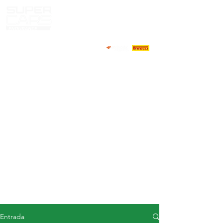
CASA
NOTICIAS
ACERCA DE
COMPETIDORES
CALENDARIO
RESULTADOS
GALERÍA
Televisor GT4
CONTACTOS
MERCADO DE CONDUCTORES
Entrada