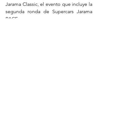
Jarama Classic, el evento que incluye la 
segunda ronda de Supercars Jarama 
RACE.
Los aficionados tendrán la oportunidad 
de celebrar el patrimonio y la cultura 
automovilística de cada época. En un 
entorno agradable para el disfrute de 
toda la familia, los aficionados y 
entusiastas tendrán acceso al paddock 
y así la oportunidad de admirar de 
cerca coches de carreras de otra época, 
comparar el pasado con el presente y 
darse cuenta de cómo ha evolucionado 
la tecnología a lo largo de los años. 
También habrá actividades interactivas 
como simuladores, karts e hinchables 
para los más pequeños. BMW M estará 
presente en el paddock con 