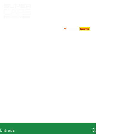
CASA
NOTICIAS
ACERCA DE
COMPETIDORES
CALENDARIO
RESULTADOS
GALERÍA
Televisor GT4
CONTACTOS
MERCADO DE CONDUCTORES
Entrada